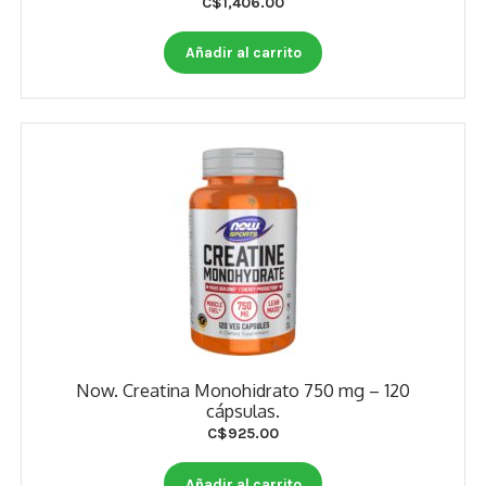
C$
1,406.00
Otros
Añadir al carrito
Antioxidantes
NaturalSlim
Cabello, Piel y Uñas
Sueño
Omega 3 Y Omega 369
Niños
Diabetes
Now. Creatina Monohidrato 750 mg – 120
Para Hombres
cápsulas.
C$
925.00
Multivitaminas Adultos 18 A 49 Años
Añadir al carrito