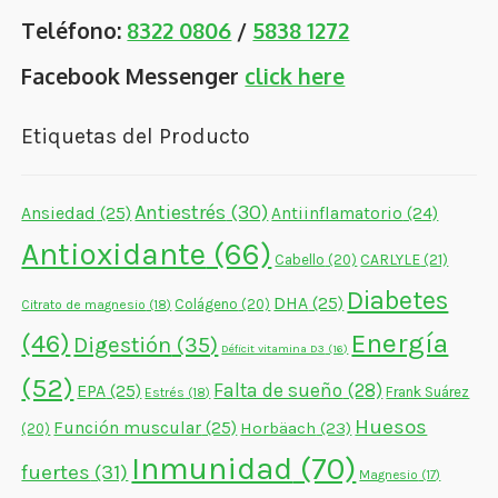
Teléfono:
8322 0806
/
5838 1272
Facebook Messenger
click here
Etiquetas del Producto
Antiestrés
(30)
Ansiedad
(25)
Antiinflamatorio
(24)
Antioxidante
(66)
CARLYLE
(21)
Cabello
(20)
Diabetes
DHA
(25)
Colágeno
(20)
Citrato de magnesio
(18)
Energía
(46)
Digestión
(35)
Déficit vitamina D3
(16)
(52)
Falta de sueño
(28)
EPA
(25)
Frank Suárez
Estrés
(18)
Huesos
Función muscular
(25)
Horbäach
(23)
(20)
Inmunidad
(70)
fuertes
(31)
Magnesio
(17)