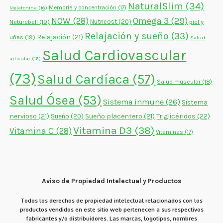
NaturalSlim
(34)
Memoria y concentración
(17)
Melatonina
(16)
NOW
(28)
Omega 3
(29)
Naturebell
(19)
Nutricost
(20)
piel y
Relajación y sueño
(33)
Relajación
(21)
uñas
(19)
Salud
Salud Cardiovascular
articular
(16)
(73)
Salud Cardíaca
(57)
Salud muscular
(18)
Salud Ósea
(53)
Sistema inmune
(26)
Sistema
nervioso
(21)
Sueño placentero
(21)
Triglicéridos
(22)
Sueño
(20)
Vitamina D3
(38)
Vitamina C
(28)
Vitaminas
(17)
Aviso de Propiedad Intelectual y Productos
Todos los derechos de propiedad intelectual relacionados con los
productos vendidos en este sitio web pertenecen a sus respectivos
fabricantes y/o distribuidores. Las marcas, logotipos, nombres