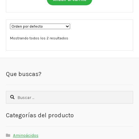
Estados De Ánimo
Control Del Peso
Cocó March
Mostrando todos los 2 resultados
Aminoácidos
Salud Visual
Que buscas?
Multivitaminas Adultos 50 Años A Más
Multivitaminas Niños
Buscar:
Categorías del producto
Aminoácidos