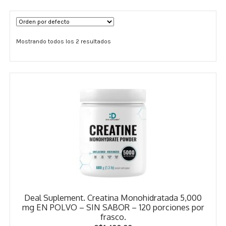
Términos y Condiciones
Mostrando todos los 2 resultados
Contáctenos
————-
Minerales
Vitaminas Por Letras
Suplementos Herbales
Digestión
Para Mujeres
Deal Suplement. Creatina Monohidratada 5,000
Salud Ósea y Articular
mg EN POLVO – SIN SABOR – 120 porciones por
frasco.