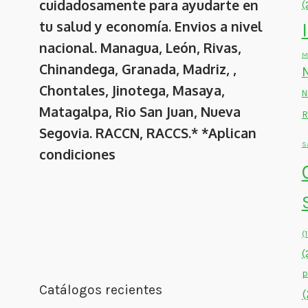
cuidadosamente para ayudarte en
(
tu salud y economía. Envios a nivel
nacional. Managua, León, Rivas,
M
Chinandega, Granada, Madriz, ,
Chontales, Jinotega, Masaya,
N
Matagalpa, Rio San Juan, Nueva
R
Segovia. RACCN, RACCS.* *Aplican
S
condiciones
(
(
p
Catálogos recientes
(