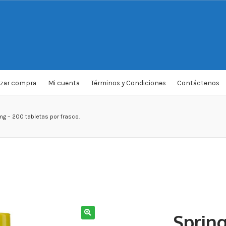
izar compra
Mi cuenta
Términos y Condiciones
Contáctenos
mg – 200 tabletas por frasco.
Spring