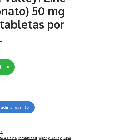
onato) 50 mg
tabletas por
.
0
adir al carrito
es
to de zinc
,
Inmunidad
,
Spring Valley
,
Zinc