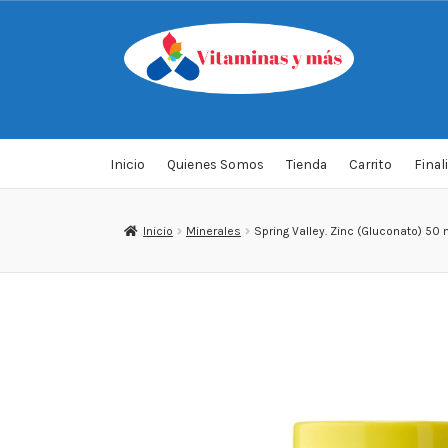
Saltar
Ir
a
al
navegación
contenido
Inicio
Quienes Somos
Tienda
Carrito
Final
Inicio
Minerales
Spring Valley. Zinc (Gluconato) 50 