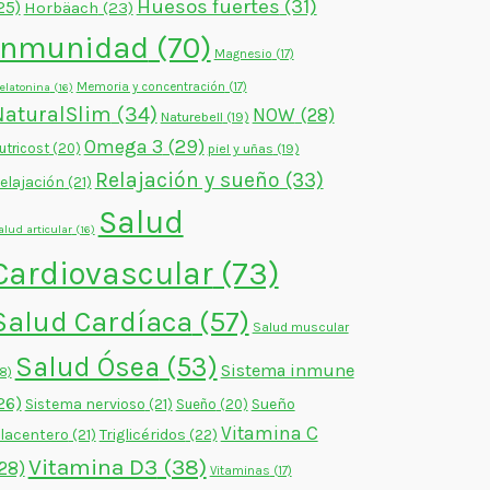
Huesos fuertes
(31)
25)
Horbäach
(23)
Inmunidad
(70)
Magnesio
(17)
Memoria y concentración
(17)
elatonina
(16)
NaturalSlim
(34)
NOW
(28)
Naturebell
(19)
Omega 3
(29)
utricost
(20)
piel y uñas
(19)
Relajación y sueño
(33)
elajación
(21)
Salud
alud articular
(16)
Cardiovascular
(73)
Salud Cardíaca
(57)
Salud muscular
Salud Ósea
(53)
Sistema inmune
18)
26)
Sistema nervioso
(21)
Sueño
Sueño
(20)
Vitamina C
lacentero
(21)
Triglicéridos
(22)
Vitamina D3
(38)
28)
Vitaminas
(17)