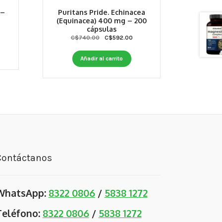
 –
Puritans Pride. Echinacea
(Equinacea) 400 mg – 200
cápsulas
Original
Current
C$
740.00
C$
592.00
price
price
was:
is:
Añadir al carrito
C$740.00.
C$592.00.
Contáctanos
WhatsApp:
8322 0806
/
5838 1272
Teléfono:
8322 0806
/
5838 1272