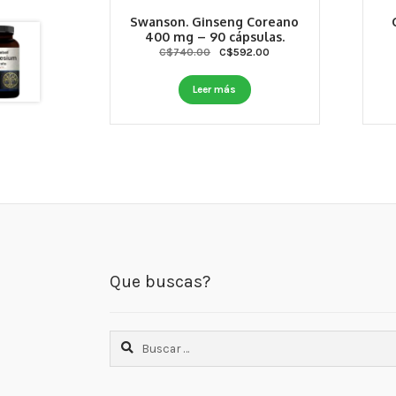
Swanson. Ginseng Coreano
400 mg – 90 cápsulas.
Original
Current
C$
740.00
C$
592.00
price
price
was:
is:
Leer más
C$740.00.
C$592.00.
Que buscas?
Buscar: