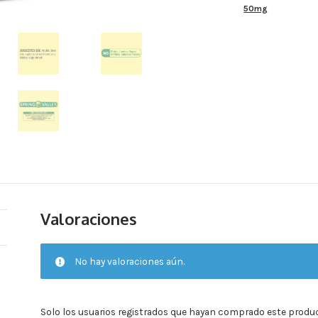
50mg
-
200
tabletas
por
frasco.
cantidad
Valoraciones
No hay valoraciones aún.
Solo los usuarios registrados que hayan comprado este produ