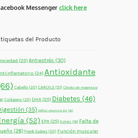
Facebook Messenger
click here
tiquetas del Producto
Antiestrés
(30)
nsiedad
(25)
Antioxidante
ntiinflamatorio
(24)
(66)
CARLYLE
(21)
Cabello
(20)
Citrato de magnesio
Diabetes
(46)
DHA
(25)
Colágeno
(20)
18)
Digestión
(35)
Déficit vitamina D3
(16)
Energía
(52)
Falta de
EPA
(25)
Estrés
(18)
sueño
(28)
Función muscular
Frank Suárez
(20)