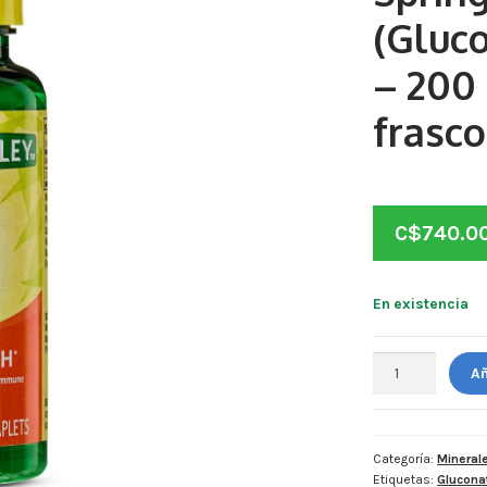
(Gluc
– 200 
frasco
C$
740.0
En existencia
Spring
Añ
Valley.
Zinc
(Gluconato)
50
Categoría:
Mineral
Etiquetas:
Glucona
mg