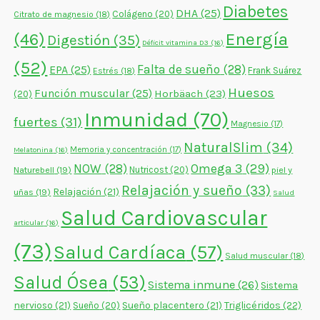
Diabetes
DHA
(25)
Colágeno
(20)
Citrato de magnesio
(18)
Energía
(46)
Digestión
(35)
Déficit vitamina D3
(16)
(52)
Falta de sueño
(28)
EPA
(25)
Frank Suárez
Estrés
(18)
Huesos
Función muscular
(25)
Horbäach
(23)
(20)
Inmunidad
(70)
fuertes
(31)
Magnesio
(17)
NaturalSlim
(34)
Memoria y concentración
(17)
Melatonina
(16)
NOW
(28)
Omega 3
(29)
Naturebell
(19)
Nutricost
(20)
piel y
Relajación y sueño
(33)
Relajación
(21)
uñas
(19)
Salud
Salud Cardiovascular
articular
(16)
(73)
Salud Cardíaca
(57)
Salud muscular
(18)
Salud Ósea
(53)
Sistema inmune
(26)
Sistema
nervioso
(21)
Sueño placentero
(21)
Triglicéridos
(22)
Sueño
(20)