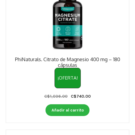
PhiNaturals. Citrato de Magnesio 400 mg – 180
cápsulas
¡OFERTA!
Original
Current
C$
1,036.00
C$
740.00
price
price
was:
is:
Añadir al carrito
C$1,036.00.
C$740.00.