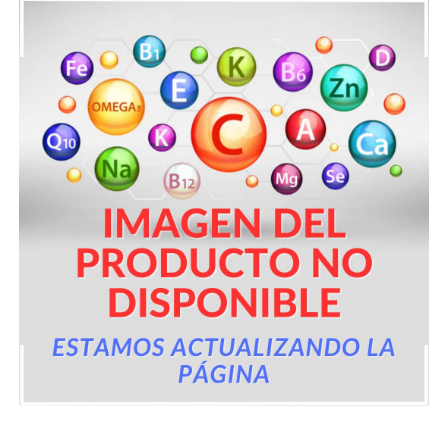
Términos y Condiciones
Contáctenos
————-
Minerales
Vitaminas Por Letras
Suplementos Herbales
Digestión
Para Mujeres
Salud Ósea y Articular