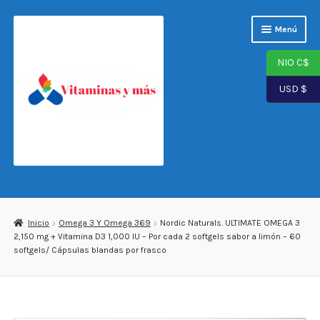
Saltar
Ir
Menú
a
al
navegación
contenido
NIO C$
USD $
Página de inicio
Tienda
Inicio
Omega 3 Y Omega 369
Nordic Naturals. ULTIMATE OMEGA 3
2,150 mg + Vitamina D3 1,000 IU – Por cada 2 softgels sabor a limón – 60
Carrito
softgels/ Cápsulas blandas por frasco
Finalizar compra
Mi cuenta