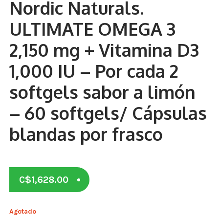
Nordic Naturals.
Otros
ULTIMATE OMEGA 3
Antioxidantes
2,150 mg + Vitamina D3
NaturalSlim
1,000 IU – Por cada 2
Cabello, Piel y Uñas
softgels sabor a limón
Sueño
– 60 softgels/ Cápsulas
Omega 3 Y Omega 369
blandas por frasco
Niños
Diabetes
C$
1,628.00
Para Hombres
Multivitaminas Adultos 18 A 49 Años
Agotado