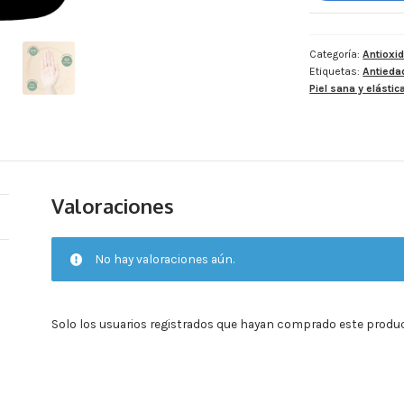
reducido
2,000
mg
Categoría:
Antioxi
Etiquetas:
Antieda
-
Piel sana y elástic
Por
cada
4
cápsulas
-
240
Valoraciones
cápsulas
por
frasco.
No hay valoraciones aún.
cantidad
Solo los usuarios registrados que hayan comprado este produ