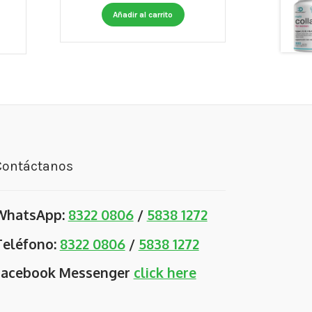
Añadir al carrito
Contáctanos
WhatsApp:
8322 0806
/
5838 1272
Teléfono:
8322 0806
/
5838 1272
Facebook Messenger
click here