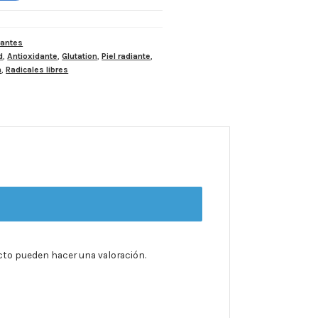
dantes
d
,
Antioxidante
,
Glutation
,
Piel radiante
,
a
,
Radicales libres
cto pueden hacer una valoración.