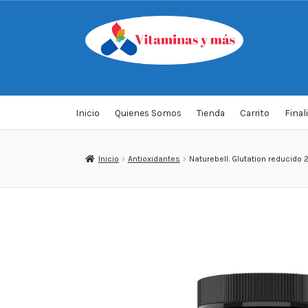
Saltar
Ir
a
al
navegación
contenido
Inicio
Quienes Somos
Tienda
Carrito
Final
Inicio
Antioxidantes
Naturebell. Glutation reducido