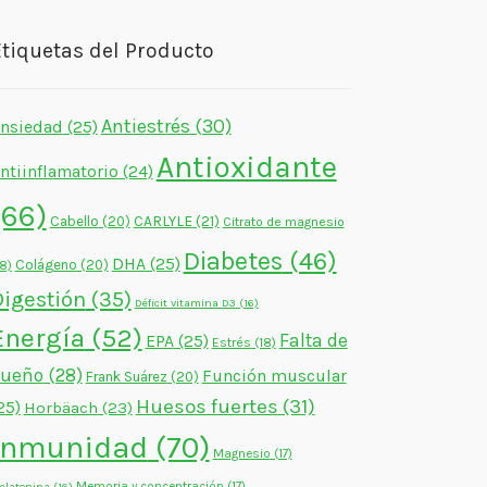
tiquetas del Producto
Antiestrés
(30)
nsiedad
(25)
Antioxidante
ntiinflamatorio
(24)
(66)
CARLYLE
(21)
Cabello
(20)
Citrato de magnesio
Diabetes
(46)
DHA
(25)
Colágeno
(20)
18)
Digestión
(35)
Déficit vitamina D3
(16)
Energía
(52)
Falta de
EPA
(25)
Estrés
(18)
sueño
(28)
Función muscular
Frank Suárez
(20)
Huesos fuertes
(31)
25)
Horbäach
(23)
Inmunidad
(70)
Magnesio
(17)
Memoria y concentración
(17)
elatonina
(16)