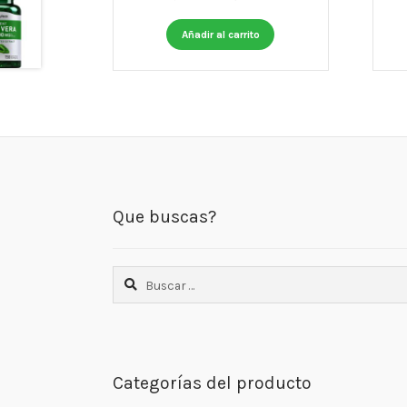
price
price
was:
is:
Añadir al carrito
C$925.00.
C$740.00.
Que buscas?
Buscar:
Categorías del producto