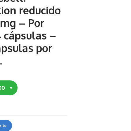
ion reducido
 mg – Por
 cápsulas –
ápsulas por
.
00
rito