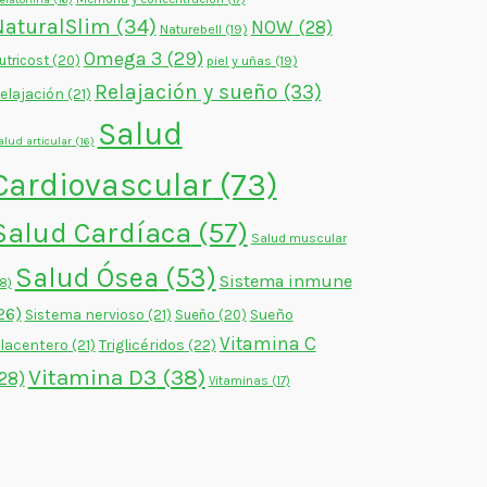
NaturalSlim
(34)
NOW
(28)
Naturebell
(19)
Omega 3
(29)
utricost
(20)
piel y uñas
(19)
Relajación y sueño
(33)
elajación
(21)
Salud
alud articular
(16)
Cardiovascular
(73)
Salud Cardíaca
(57)
Salud muscular
Salud Ósea
(53)
Sistema inmune
18)
26)
Sistema nervioso
(21)
Sueño
Sueño
(20)
Vitamina C
lacentero
(21)
Triglicéridos
(22)
Vitamina D3
(38)
28)
Vitaminas
(17)