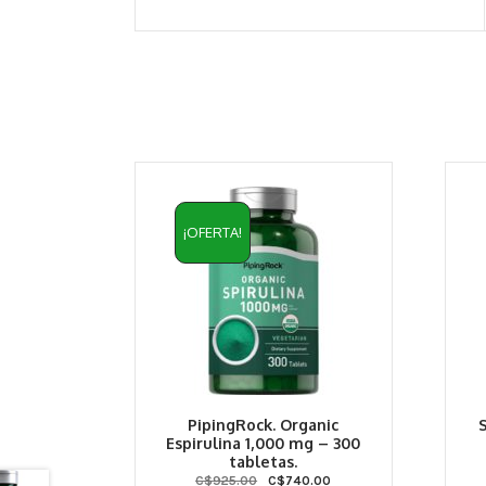
¡OFERTA!
PipingRock. Organic
S
Espirulina 1,000 mg – 300
tabletas.
Original
Current
C$
925.00
C$
740.00