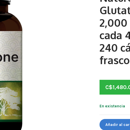
Glutat
2,000
cada 4
240 c
frasco
C$
1,480.
En existencia
Naturebell.
Añadir al car
Glutation