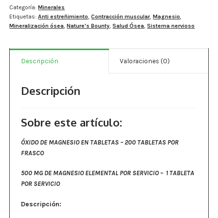
Estados De Ánimo
Magnesio
Categoría:
Minerales
Etiquetas:
Anti estreñimiento
,
Contracción muscular
,
Magnesio
,
500
Mineralización ósea
,
Nature's Bounty
,
Salud Ósea
,
Sistema nervioso
mg
Control Del Peso
-
200
Cocó March
Descripción
Valoraciones (0)
tabletas.
cantidad
Aminoácidos
Descripción
Salud Visual
Multivitaminas Adultos 50 Años A Más
Sobre este artículo:
Multivitaminas Niños
ÓXIDO DE MAGNESIO EN TABLETAS – 200 TABLETAS POR
FRASCO
500 MG DE MAGNESIO ELEMENTAL POR SERVICIO – 1 TABLETA
POR SERVICIO
Descripción: