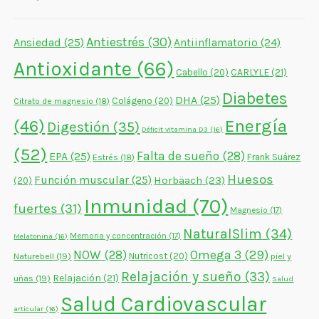
Antiestrés
(30)
Ansiedad
(25)
Antiinflamatorio
(24)
Antioxidante
(66)
CARLYLE
(21)
Cabello
(20)
Diabetes
DHA
(25)
Colágeno
(20)
Citrato de magnesio
(18)
Energía
(46)
Digestión
(35)
Déficit vitamina D3
(16)
(52)
Falta de sueño
(28)
EPA
(25)
Frank Suárez
Estrés
(18)
Huesos
Función muscular
(25)
Horbäach
(23)
(20)
Inmunidad
(70)
fuertes
(31)
Magnesio
(17)
NaturalSlim
(34)
Memoria y concentración
(17)
Melatonina
(16)
NOW
(28)
Omega 3
(29)
Naturebell
(19)
Nutricost
(20)
piel y
Relajación y sueño
(33)
Relajación
(21)
uñas
(19)
Salud
Salud Cardiovascular
articular
(16)