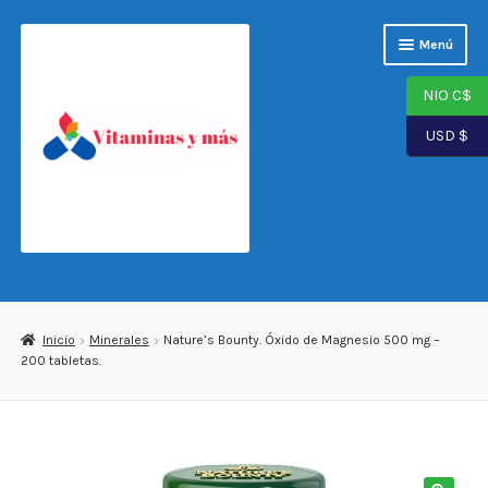
Saltar
Ir
Menú
a
al
navegación
contenido
NIO C$
USD $
Página de inicio
Tienda
Inicio
Minerales
Nature’s Bounty. Óxido de Magnesio 500 mg –
200 tabletas.
Carrito
Finalizar compra
Mi cuenta