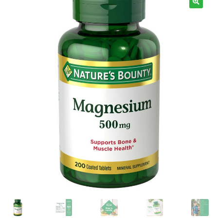
Términos y Condiciones
Contáctenos
————-
Minerales
Vitaminas Por Letras
Suplementos Herbales
Digestión
Para Mujeres
Salud Ósea y Articular