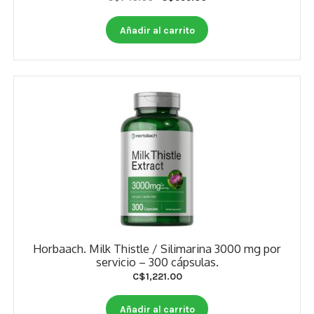
Estados De Ánimo
price
price
was:
is:
Añadir al carrito
Control Del Peso
C$740.00.
C$555.00.
Cocó March
Aminoácidos
Salud Visual
Multivitaminas Adultos 50 Años A Más
Multivitaminas Niños
Horbaach. Milk Thistle / Silimarina 3000 mg por
servicio – 300 cápsulas.
C$
1,221.00
Añadir al carrito