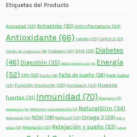
Etiquetas del Producto
Antiestrés
(30)
Ansiedad
(25)
Antiinflamatorio
(24)
Antioxidante
(66)
CARLYLE
(21)
Cabello
(20)
Diabetes
DHA
(25)
Colágeno
(20)
Citrato de magnesio
(18)
Energía
(46)
Digestión
(35)
Déficit vitamina D3
(16)
(52)
Falta de sueño
(28)
EPA
(25)
Frank Suárez
Estrés
(18)
Huesos
Función muscular
(25)
Horbäach
(23)
(20)
Inmunidad
(70)
fuertes
(31)
Magnesio
(17)
NaturalSlim
(34)
Memoria y concentración
(17)
Melatonina
(16)
NOW
(28)
Omega 3
(29)
Naturebell
(19)
Nutricost
(20)
piel y
Relajación y sueño
(33)
Relajación
(21)
uñas
(19)
Salud