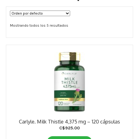
Términos y Condiciones
Mostrando todos los 5 resultados
Contáctenos
————-
Minerales
Vitaminas Por Letras
Suplementos Herbales
Digestión
Para Mujeres
Carlyle. Milk Thistle 4,375 mg – 120 cápsulas
Salud Ósea y Articular
C$
925.00