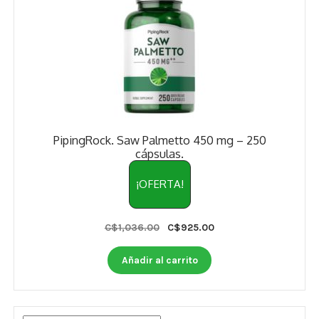
PipingRock. Saw Palmetto 450 mg – 250
cápsulas.
¡OFERTA!
Original
Current
C$
1,036.00
C$
925.00
price
price
was:
is:
Añadir al carrito
C$1,036.00.
C$925.00.