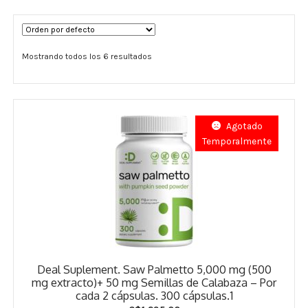
Términos y Condiciones
Mostrando todos los 6 resultados
Contáctenos
————-
Minerales
Agotado
Temporalmente
Vitaminas Por Letras
Suplementos Herbales
Digestión
Para Mujeres
Deal Suplement. Saw Palmetto 5,000 mg (500
Salud Ósea y Articular
mg extracto)+ 50 mg Semillas de Calabaza – Por
cada 2 cápsulas. 300 cápsulas.1