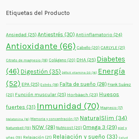
Etiquetas del Producto
Antiestrés
(30)
Ansiedad
(25)
Antiinflamatorio
(24)
Antioxidante
(66)
CARLYLE
(21)
Cabello
(20)
Diabetes
DHA
(25)
Colágeno
(20)
Citrato de magnesio
(18)
Energía
(46)
Digestión
(35)
Déficit vitamina D3
(16)
(52)
Falta de sueño
(28)
EPA
(25)
Frank Suárez
Estrés
(18)
Huesos
Función muscular
(25)
Horbäach
(23)
(20)
Inmunidad
(70)
fuertes
(31)
Magnesio
(17)
NaturalSlim
(34)
Memoria y concentración
(17)
Melatonina
(16)
NOW
(28)
Omega 3
(29)
Naturebell
(19)
Nutricost
(20)
piel y
Relajación y sueño
(33)
Relajación
(21)
uñas
(19)
Salud