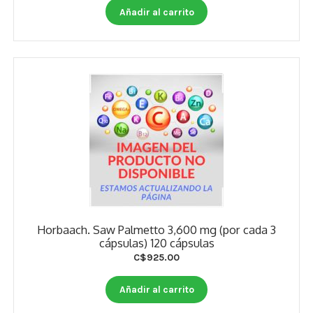
Estados De Ánimo
Añadir al carrito
Control Del Peso
Cocó March
Aminoácidos
Salud Visual
Multivitaminas Adultos 50 Años A Más
Multivitaminas Niños
Horbaach. Saw Palmetto 3,600 mg (por cada 3
cápsulas) 120 cápsulas
C$
925.00
Añadir al carrito