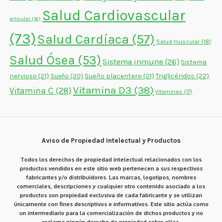
Salud Cardiovascular
articular
(16)
(73)
Salud Cardíaca
(57)
Salud muscular
(18)
Salud Ósea
(53)
Sistema inmune
(26)
Sistema
nervioso
(21)
Sueño placentero
(21)
Triglicéridos
(22)
Sueño
(20)
Vitamina D3
(38)
Vitamina C
(28)
Vitaminas
(17)
Aviso de Propiedad Intelectual y Productos
Todos los derechos de propiedad intelectual relacionados con los
productos vendidos en este sitio web pertenecen a sus respectivos
fabricantes y/o distribuidores. Las marcas, logotipos, nombres
comerciales, descripciones y cualquier otro contenido asociado a los
productos son propiedad exclusiva de cada fabricante y se utilizan
únicamente con fines descriptivos e informativos. Este sitio actúa como
un intermediario para la comercialización de dichos productos y no
reclama ningún derecho de propiedad sobre ellos.