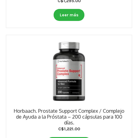
C$
1,295.00
Otros
Leer más
Antioxidantes
NaturalSlim
Cabello, Piel y Uñas
Sueño
Omega 3 Y Omega 369
Niños
Diabetes
Horbaach. Prostate Support Complex / Complejo
Para Hombres
de Ayuda a la Próstata – 200 cápsulas para 100
días.
Multivitaminas Adultos 18 A 49 Años
C$
1,221.00