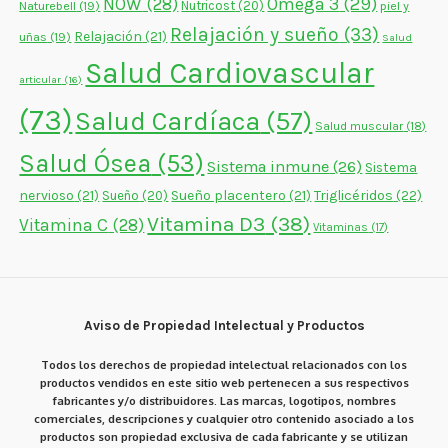
NOW
(28)
Omega 3
(29)
Naturebell
(19)
Nutricost
(20)
piel y
Relajación y sueño
(33)
Relajación
(21)
uñas
(19)
Salud
Salud Cardiovascular
articular
(16)
(73)
Salud Cardíaca
(57)
Salud muscular
(18)
Salud Ósea
(53)
Sistema inmune
(26)
Sistema
nervioso
(21)
Sueño placentero
(21)
Triglicéridos
(22)
Sueño
(20)
Vitamina D3
(38)
Vitamina C
(28)
Vitaminas
(17)
Aviso de Propiedad Intelectual y Productos
Todos los derechos de propiedad intelectual relacionados con los
productos vendidos en este sitio web pertenecen a sus respectivos
fabricantes y/o distribuidores. Las marcas, logotipos, nombres
comerciales, descripciones y cualquier otro contenido asociado a los
productos son propiedad exclusiva de cada fabricante y se utilizan