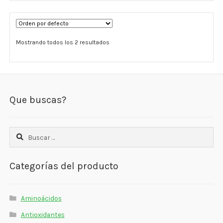
Estados De Ánimo
Control Del Peso
Mostrando todos los 2 resultados
Cocó March
Aminoácidos
Que buscas?
Salud Visual
Multivitaminas Adultos 50 Años A Más
Buscar:
Multivitaminas Niños
Categorías del producto
Aminoácidos
Antioxidantes