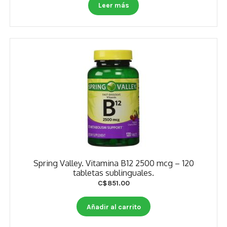
Otros
Leer más
Antioxidantes
NaturalSlim
Cabello, Piel y Uñas
Sueño
Omega 3 Y Omega 369
Niños
Spring Valley. Vitamina B12 2500 mcg – 120
Diabetes
tabletas sublinguales.
C$
851.00
Para Hombres
Añadir al carrito
Multivitaminas Adultos 18 A 49 Años