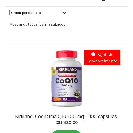
Términos y Condiciones
Mostrando todos los 2 resultados
Contáctenos
————-
Minerales
Agotado
Temporalmente
Vitaminas Por Letras
Suplementos Herbales
Digestión
Para Mujeres
Kirkland. Coenzima Q10 300 mg – 100 cápsulas.
Salud Ósea y Articular
C$
1,480.00