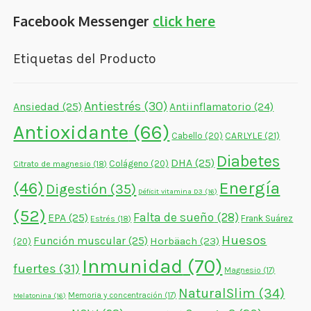
Facebook Messenger
click here
Etiquetas del Producto
Antiestrés
(30)
Ansiedad
(25)
Antiinflamatorio
(24)
Antioxidante
(66)
CARLYLE
(21)
Cabello
(20)
Diabetes
DHA
(25)
Colágeno
(20)
Citrato de magnesio
(18)
Energía
(46)
Digestión
(35)
Déficit vitamina D3
(16)
(52)
Falta de sueño
(28)
EPA
(25)
Frank Suárez
Estrés
(18)
Huesos
Función muscular
(25)
Horbäach
(23)
(20)
Inmunidad
(70)
fuertes
(31)
Magnesio
(17)
NaturalSlim
(34)
Memoria y concentración
(17)
Melatonina
(16)