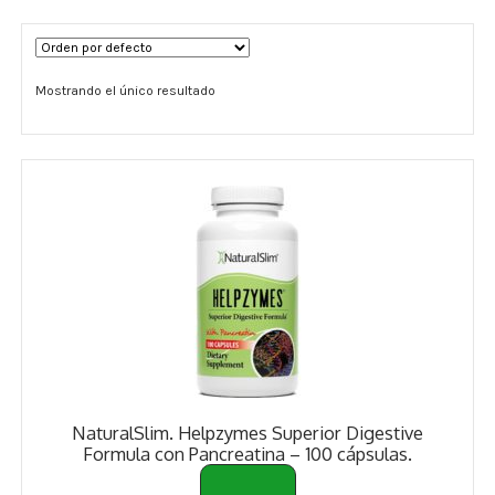
Términos y Condiciones
Mostrando el único resultado
Contáctenos
————-
Minerales
Vitaminas Por Letras
Suplementos Herbales
Digestión
Para Mujeres
NaturalSlim. Helpzymes Superior Digestive
Salud Ósea y Articular
Formula con Pancreatina – 100 cápsulas.