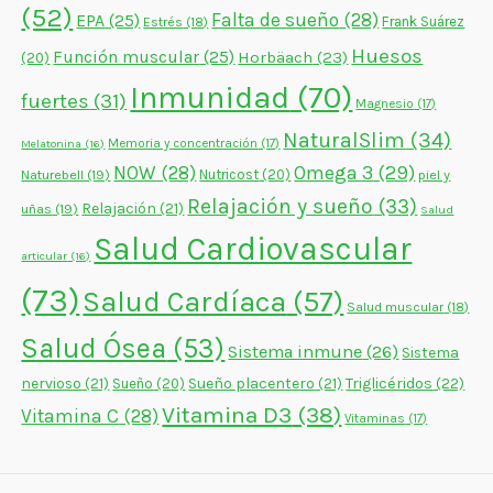
(52)
Falta de sueño
(28)
EPA
(25)
Frank Suárez
Estrés
(18)
Huesos
Función muscular
(25)
Horbäach
(23)
(20)
Inmunidad
(70)
fuertes
(31)
Magnesio
(17)
NaturalSlim
(34)
Memoria y concentración
(17)
Melatonina
(16)
NOW
(28)
Omega 3
(29)
Naturebell
(19)
Nutricost
(20)
piel y
Relajación y sueño
(33)
Relajación
(21)
uñas
(19)
Salud
Salud Cardiovascular
articular
(16)
(73)
Salud Cardíaca
(57)
Salud muscular
(18)
Salud Ósea
(53)
Sistema inmune
(26)
Sistema
nervioso
(21)
Sueño placentero
(21)
Triglicéridos
(22)
Sueño
(20)
Vitamina D3
(38)
Vitamina C
(28)
Vitaminas
(17)