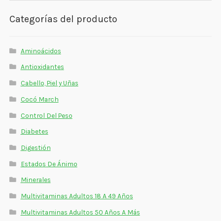
Estados De Ánimo
Categorías del producto
Control Del Peso
Aminoácidos
Cocó March
Antioxidantes
Aminoácidos
Cabello, Piel y Uñas
Salud Visual
Cocó March
Control Del Peso
Multivitaminas Adultos 50 Años A Más
Diabetes
Multivitaminas Niños
Digestión
Estados De Ánimo
Minerales
Multivitaminas Adultos 18 A 49 Años
Multivitaminas Adultos 50 Años A Más