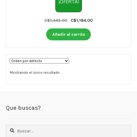
Otros
¡OFERTA!
Antioxidantes
Original
Current
C$
1,443.00
C$
1,184.00
price
price
NaturalSlim
was:
is:
Añadir al carrito
C$1,443.00.
C$1,184.00.
Cabello, Piel y Uñas
Sueño
Omega 3 Y Omega 369
Mostrando el único resultado
Niños
Diabetes
Que buscas?
Para Hombres
Multivitaminas Adultos 18 A 49 Años
Buscar: