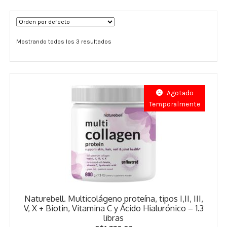
Términos y Condiciones
Mostrando todos los 3 resultados
Contáctenos
————-
Minerales
Agotado
Temporalmente
Vitaminas Por Letras
Suplementos Herbales
Digestión
Para Mujeres
Naturebell. Multicolágeno proteína, tipos I,II, III,
Salud Ósea y Articular
V, X + Biotin, Vitamina C y Ácido Hialurónico – 1.3
libras