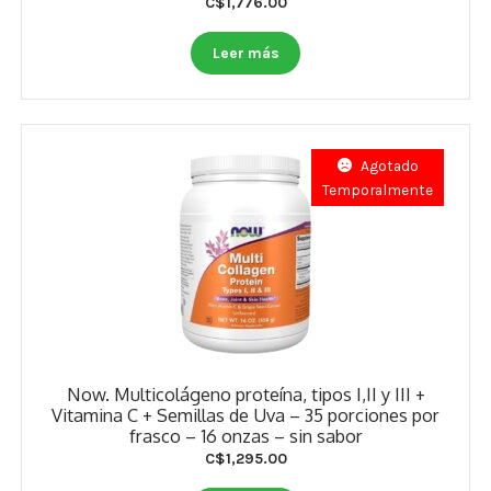
C$
1,776.00
Otros
Leer más
Antioxidantes
NaturalSlim
Cabello, Piel y Uñas
Agotado
Temporalmente
Sueño
Omega 3 Y Omega 369
Niños
Diabetes
Now. Multicolágeno proteína, tipos I,II y III +
Para Hombres
Vitamina C + Semillas de Uva – 35 porciones por
frasco – 16 onzas – sin sabor
Multivitaminas Adultos 18 A 49 Años
C$
1,295.00