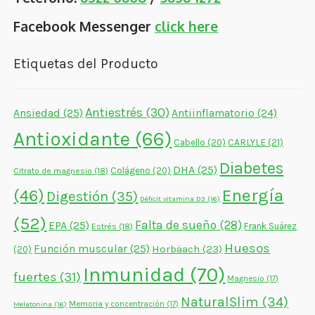
Facebook Messenger
click here
Etiquetas del Producto
Antiestrés
(30)
Ansiedad
(25)
Antiinflamatorio
(24)
Antioxidante
(66)
CARLYLE
(21)
Cabello
(20)
Diabetes
DHA
(25)
Colágeno
(20)
Citrato de magnesio
(18)
Energía
(46)
Digestión
(35)
Déficit vitamina D3
(16)
(52)
Falta de sueño
(28)
EPA
(25)
Frank Suárez
Estrés
(18)
Huesos
Función muscular
(25)
Horbäach
(23)
(20)
Inmunidad
(70)
fuertes
(31)
Magnesio
(17)
NaturalSlim
(34)
Memoria y concentración
(17)
Melatonina
(16)