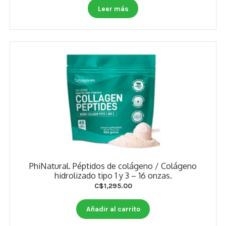
Estados De Ánimo
Leer más
Control Del Peso
Cocó March
Aminoácidos
Salud Visual
Multivitaminas Adultos 50 Años A Más
Multivitaminas Niños
PhiNatural. Péptidos de colágeno / Colágeno
hidrolizado tipo 1 y 3 – 16 onzas.
C$
1,295.00
Añadir al carrito