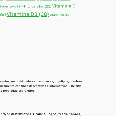
Vitamina C
lacentero
(21)
Triglicéridos
(22)
Vitamina D3
(38)
28)
Vitaminas
(17)
cantes y/o distribuidores. Las marcas, logotipos, nombres
icamente con fines descriptivos e informativos. Este sitio
e propiedad sobre ellos.
 and/or distributors. Brands, logos, trade names,