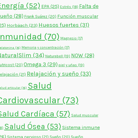
Energía
(52)
Falta de
EPA
(25)
Estrés
(18)
sueño
(28)
Función muscular
Frank Suárez
(20)
Huesos fuertes
(31)
25)
Horbäach
(23)
Inmunidad
(70)
Magnesio
(17)
Memoria y concentración
(17)
elatonina
(16)
NaturalSlim
(34)
NOW
(28)
Naturebell
(19)
Omega 3
(29)
utricost
(20)
piel y uñas
(19)
Relajación y sueño
(33)
elajación
(21)
Salud
alud articular
(16)
Cardiovascular
(73)
Salud Cardíaca
(57)
Salud muscular
Salud Ósea
(53)
Sistema inmune
18)
26)
Sistema nervioso
(21)
Sueño
Sueño
(20)