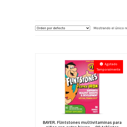
Mostrando el único r
Agotado
Temporalmente
BAYER. Flintstones multivitaminas para