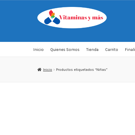
Saltar
Ir
a
al
navegación
contenido
Inicio
Quienes Somos
Tienda
Carrito
Final
Inicio
Productos etiquetados “Niñas”