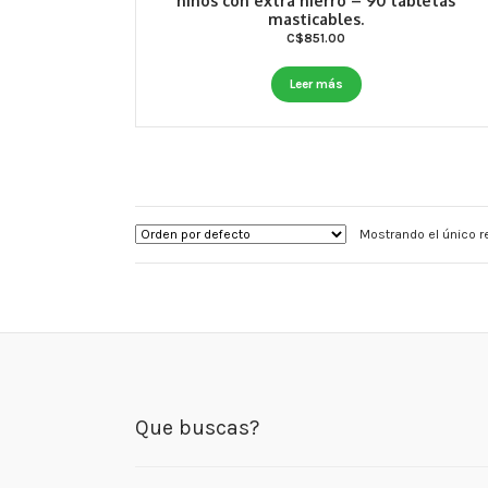
niños con extra hierro – 90 tabletas
masticables.
C$
851.00
Leer más
Mostrando el único r
Que buscas?