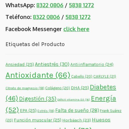
WhatsApp:
8322 0806
/
5838 1272
Teléfono:
8322 0806
/
5838 1272
Facebook Messenger
click here
Etiquetas del Producto
Antiestrés
(30)
Ansiedad
(25)
Antiinflamatorio
(24)
Antioxidante
(66)
CARLYLE
(21)
Cabello
(20)
Diabetes
DHA
(25)
Colágeno
(20)
Citrato de magnesio
(18)
Energía
(46)
Digestión
(35)
Déficit vitamina D3
(16)
(52)
Falta de sueño
(28)
EPA
(25)
Frank Suárez
Estrés
(18)
Huesos
Función muscular
(25)
Horbäach
(23)
(20)