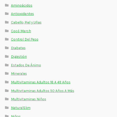
Estados De Ánimo
Aminoácidos
Antioxidantes
Control Del Peso
Cabello, Piel y Uñas
Cocó March
Cocó March
Control Del Peso
Aminoácidos
Diabetes
Salud Visual
Digestión
Multivitaminas Adultos 50 Años A Más
Estados De Ánimo
Minerales
Multivitaminas Niños
Multivitaminas Adultos 18 A 49 Años
Multivitaminas Adultos 50 Años A Más
Multivitaminas Niños
NaturalSlim
Niños