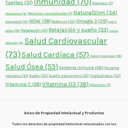
Inmunidad
(70)
fuertes
(31)
Magnesio
(17)
NaturalSlim
(34)
Memoria y concentración
(17)
Melatonina
(16)
NOW
(28)
Omega 3
(29)
Naturebell
(19)
Nutricost
(20)
piel y
Relajación y sueño
(33)
Relajación
(21)
uñas
(19)
Salud
Salud Cardiovascular
articular
(16)
(73)
Salud Cardíaca
(57)
Salud muscular
(18)
Salud Ósea
(53)
Sistema inmune
(26)
Sistema
nervioso
(21)
Sueño placentero
(21)
Triglicéridos
(22)
Sueño
(20)
Vitamina D3
(38)
Vitamina C
(28)
Vitaminas
(17)
Aviso de Propiedad Intelectual y Productos
Todos los derechos de propiedad intelectual relacionados con los