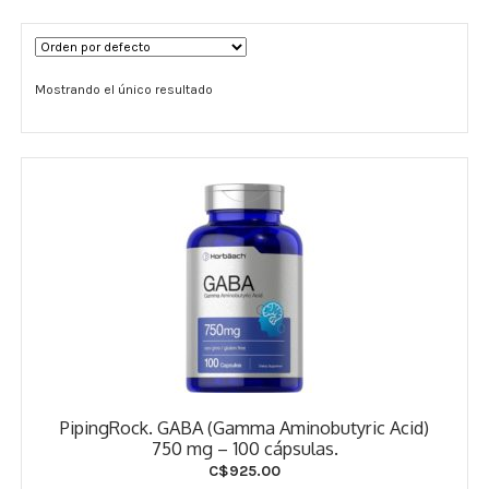
Términos y Condiciones
Mostrando el único resultado
Contáctenos
————-
Minerales
Vitaminas Por Letras
Suplementos Herbales
Digestión
Para Mujeres
PipingRock. GABA (Gamma Aminobutyric Acid)
Salud Ósea y Articular
750 mg – 100 cápsulas.
C$
925.00