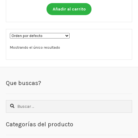
Otros
Añadir al carrito
Antioxidantes
NaturalSlim
Cabello, Piel y Uñas
Mostrando el único resultado
Sueño
Omega 3 Y Omega 369
Que buscas?
Niños
Diabetes
Buscar:
Para Hombres
Categorías del producto
Multivitaminas Adultos 18 A 49 Años