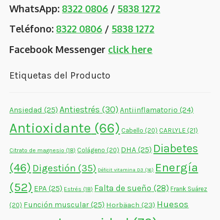
WhatsApp:
8322 0806
/
5838 1272
Teléfono:
8322 0806
/
5838 1272
Facebook Messenger
click here
Etiquetas del Producto
Antiestrés
(30)
Ansiedad
(25)
Antiinflamatorio
(24)
Antioxidante
(66)
CARLYLE
(21)
Cabello
(20)
Diabetes
DHA
(25)
Colágeno
(20)
Citrato de magnesio
(18)
Energía
(46)
Digestión
(35)
Déficit vitamina D3
(16)
(52)
Falta de sueño
(28)
EPA
(25)
Frank Suárez
Estrés
(18)
Huesos
Función muscular
(25)
Horbäach
(23)
(20)