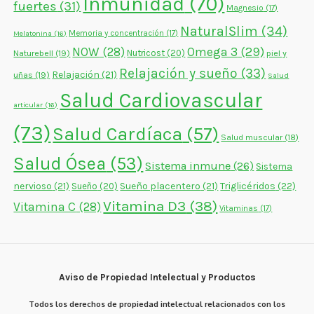
Inmunidad
(70)
fuertes
(31)
Magnesio
(17)
NaturalSlim
(34)
Memoria y concentración
(17)
Melatonina
(16)
NOW
(28)
Omega 3
(29)
Naturebell
(19)
Nutricost
(20)
piel y
Relajación y sueño
(33)
Relajación
(21)
uñas
(19)
Salud
Salud Cardiovascular
articular
(16)
(73)
Salud Cardíaca
(57)
Salud muscular
(18)
Salud Ósea
(53)
Sistema inmune
(26)
Sistema
nervioso
(21)
Sueño placentero
(21)
Triglicéridos
(22)
Sueño
(20)
Vitamina D3
(38)
Vitamina C
(28)
Vitaminas
(17)
Aviso de Propiedad Intelectual y Productos
Todos los derechos de propiedad intelectual relacionados con los