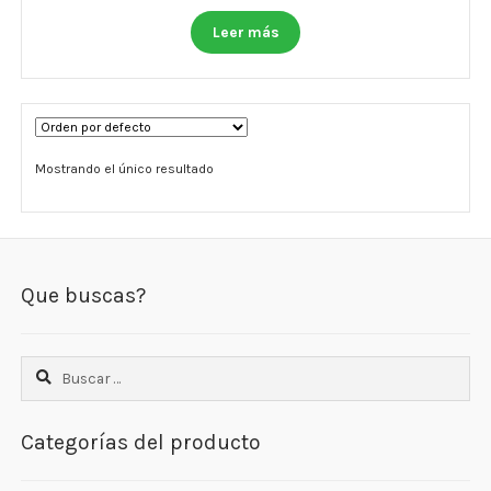
Otros
Leer más
Antioxidantes
NaturalSlim
Cabello, Piel y Uñas
Mostrando el único resultado
Sueño
Omega 3 Y Omega 369
Que buscas?
Niños
Diabetes
Buscar:
Para Hombres
Categorías del producto
Multivitaminas Adultos 18 A 49 Años