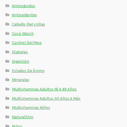
Estados De Ánimo
Aminoácidos
Antioxidantes
Control Del Peso
Cabello, Piel y Uñas
Cocó March
Cocó March
Control Del Peso
Aminoácidos
Diabetes
Salud Visual
Digestión
Multivitaminas Adultos 50 Años A Más
Estados De Ánimo
Minerales
Multivitaminas Niños
Multivitaminas Adultos 18 A 49 Años
Multivitaminas Adultos 50 Años A Más
Multivitaminas Niños
NaturalSlim
Niños