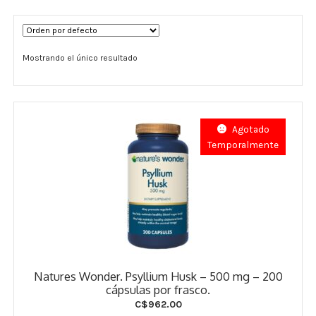
Términos y Condiciones
Mostrando el único resultado
Contáctenos
————-
Minerales
Agotado
Temporalmente
Vitaminas Por Letras
Suplementos Herbales
Digestión
Para Mujeres
Natures Wonder. Psyllium Husk – 500 mg – 200
Salud Ósea y Articular
cápsulas por frasco.
C$
962.00