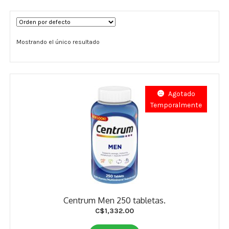
Términos y Condiciones
Mostrando el único resultado
Contáctenos
————-
Minerales
Agotado
Temporalmente
Vitaminas Por Letras
Suplementos Herbales
Digestión
Para Mujeres
Centrum Men 250 tabletas.
Salud Ósea y Articular
C$
1,332.00