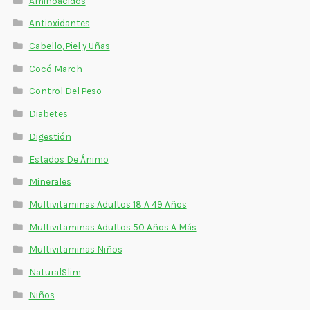
Aminoácidos
Estados De Ánimo
Antioxidantes
Control Del Peso
Cabello, Piel y Uñas
Cocó March
Cocó March
Control Del Peso
Aminoácidos
Diabetes
Digestión
Salud Visual
Estados De Ánimo
Multivitaminas Adultos 50 Años A Más
Minerales
Multivitaminas Niños
Multivitaminas Adultos 18 A 49 Años
Multivitaminas Adultos 50 Años A Más
Multivitaminas Niños
NaturalSlim
Niños