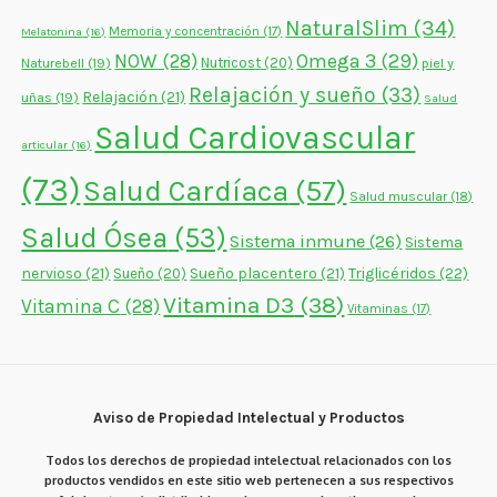
NaturalSlim
(34)
Memoria y concentración
(17)
Melatonina
(16)
NOW
(28)
Omega 3
(29)
Naturebell
(19)
Nutricost
(20)
piel y
Relajación y sueño
(33)
Relajación
(21)
uñas
(19)
Salud
Salud Cardiovascular
articular
(16)
(73)
Salud Cardíaca
(57)
Salud muscular
(18)
Salud Ósea
(53)
Sistema inmune
(26)
Sistema
nervioso
(21)
Sueño placentero
(21)
Triglicéridos
(22)
Sueño
(20)
Vitamina D3
(38)
Vitamina C
(28)
Vitaminas
(17)
Aviso de Propiedad Intelectual y Productos
Todos los derechos de propiedad intelectual relacionados con los
productos vendidos en este sitio web pertenecen a sus respectivos