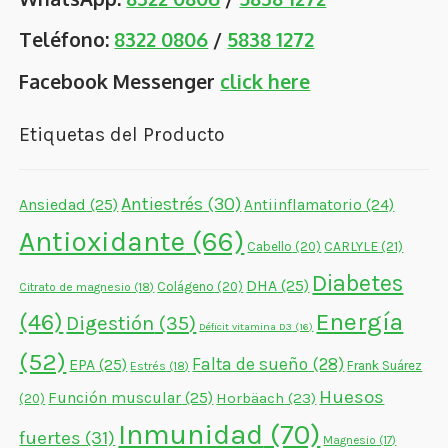
Teléfono:
8322 0806
/
5838 1272
Facebook Messenger
click here
Etiquetas del Producto
Antiestrés
(30)
Ansiedad
(25)
Antiinflamatorio
(24)
Antioxidante
(66)
CARLYLE
(21)
Cabello
(20)
Diabetes
DHA
(25)
Colágeno
(20)
Citrato de magnesio
(18)
Energía
(46)
Digestión
(35)
Déficit vitamina D3
(16)
(52)
Falta de sueño
(28)
EPA
(25)
Frank Suárez
Estrés
(18)
Huesos
Función muscular
(25)
Horbäach
(23)
(20)
Inmunidad
(70)
fuertes
(31)
Magnesio
(17)