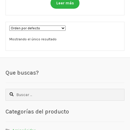
Otros
Leer más
Antioxidantes
NaturalSlim
Mostrando el único resultado
Cabello, Piel y Uñas
Sueño
Omega 3 Y Omega 369
Que buscas?
Niños
Buscar:
Diabetes
Para Hombres
Categorías del producto
Multivitaminas Adultos 18 A 49 Años