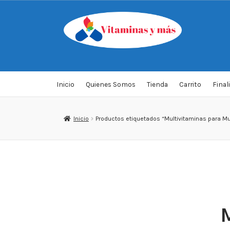
Saltar
Ir
a
al
navegación
contenido
Inicio
Quienes Somos
Tienda
Carrito
Final
Inicio
Productos etiquetados “Multivitaminas para M