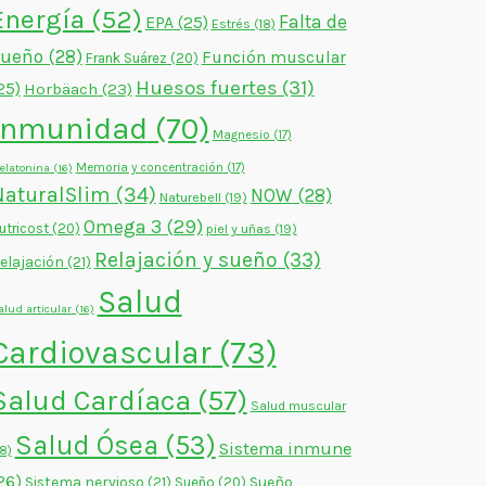
Energía
(52)
Falta de
EPA
(25)
Estrés
(18)
sueño
(28)
Función muscular
Frank Suárez
(20)
Huesos fuertes
(31)
25)
Horbäach
(23)
Inmunidad
(70)
Magnesio
(17)
Memoria y concentración
(17)
elatonina
(16)
NaturalSlim
(34)
NOW
(28)
Naturebell
(19)
Omega 3
(29)
utricost
(20)
piel y uñas
(19)
Relajación y sueño
(33)
elajación
(21)
Salud
alud articular
(16)
Cardiovascular
(73)
Salud Cardíaca
(57)
Salud muscular
Salud Ósea
(53)
Sistema inmune
18)
26)
Sistema nervioso
(21)
Sueño
Sueño
(20)