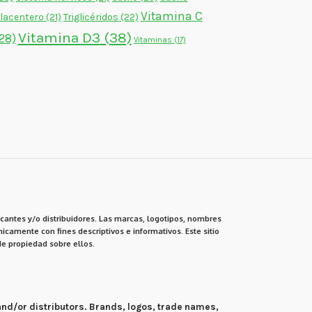
Vitamina C
lacentero
(21)
Triglicéridos
(22)
Vitamina D3
(38)
28)
Vitaminas
(17)
cantes y/o distribuidores. Las marcas, logotipos, nombres
icamente con fines descriptivos e informativos. Este sitio
e propiedad sobre ellos.
 and/or distributors. Brands, logos, trade names,