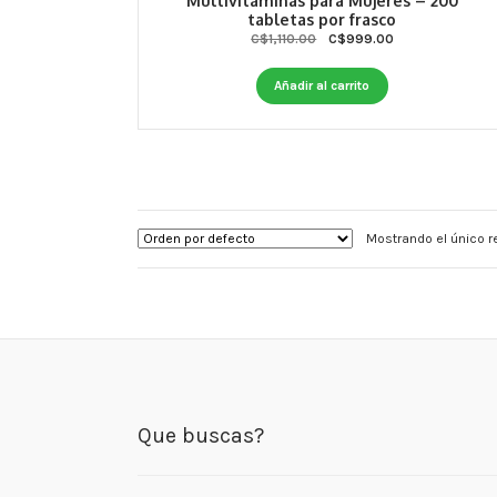
Multivitaminas para Mujeres – 200
tabletas por frasco
Original
Current
C$
1,110.00
C$
999.00
price
price
was:
is:
Añadir al carrito
C$1,110.00.
C$999.00.
Mostrando el único r
Que buscas?