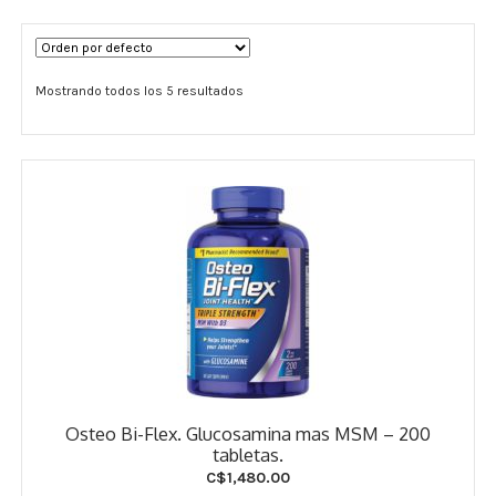
Términos y Condiciones
Mostrando todos los 5 resultados
Contáctenos
————-
Minerales
Vitaminas Por Letras
Suplementos Herbales
Digestión
Para Mujeres
Osteo Bi-Flex. Glucosamina mas MSM – 200
Salud Ósea y Articular
tabletas.
C$
1,480.00