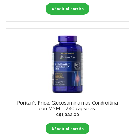
Otros
Añadir al carrito
Antioxidantes
NaturalSlim
Cabello, Piel y Uñas
Sueño
Omega 3 Y Omega 369
Niños
Diabetes
Puritan’s Pride. Glucosamina mas Condroitina
con MSM – 240 cápsulas.
Para Hombres
C$
1,332.00
Multivitaminas Adultos 18 A 49 Años
Añadir al carrito