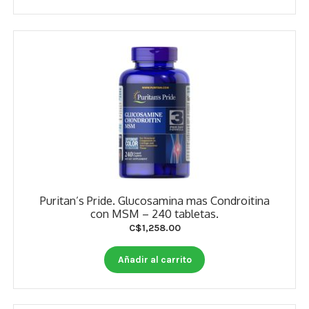
Estados De Ánimo
Control Del Peso
Cocó March
Aminoácidos
Salud Visual
Multivitaminas Adultos 50 Años A Más
Puritan’s Pride. Glucosamina mas Condroitina
Multivitaminas Niños
con MSM – 240 tabletas.
C$
1,258.00
Añadir al carrito