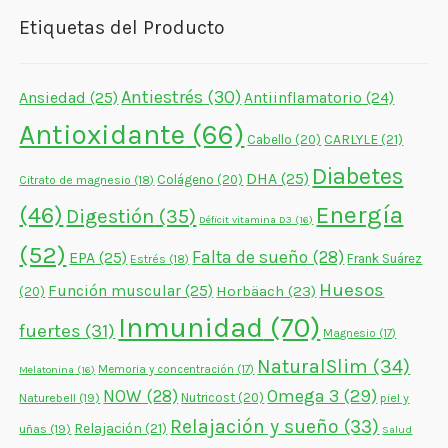
Etiquetas del Producto
Antiestrés
(30)
Ansiedad
(25)
Antiinflamatorio
(24)
Antioxidante
(66)
CARLYLE
(21)
Cabello
(20)
Diabetes
DHA
(25)
Colágeno
(20)
Citrato de magnesio
(18)
Energía
(46)
Digestión
(35)
Déficit vitamina D3
(16)
(52)
Falta de sueño
(28)
EPA
(25)
Frank Suárez
Estrés
(18)
Huesos
Función muscular
(25)
Horbäach
(23)
(20)
Inmunidad
(70)
fuertes
(31)
Magnesio
(17)
NaturalSlim
(34)
Memoria y concentración
(17)
Melatonina
(16)
NOW
(28)
Omega 3
(29)
Naturebell
(19)
Nutricost
(20)
piel y
Relajación y sueño
(33)
Relajación
(21)
uñas
(19)
Salud