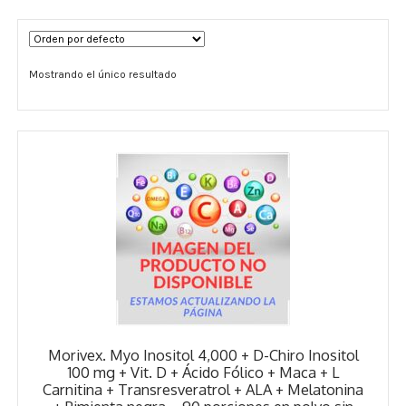
Términos y Condiciones
Mostrando el único resultado
Contáctenos
————-
Minerales
Vitaminas Por Letras
Suplementos Herbales
Digestión
Para Mujeres
Morivex. Myo Inositol 4,000 + D-Chiro Inositol
Salud Ósea y Articular
100 mg + Vit. D + Ácido Fólico + Maca + L
Carnitina + Transresveratrol + ALA + Melatonina