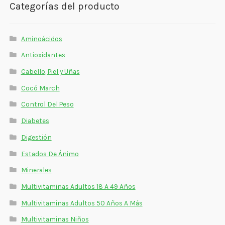
Categorías del producto
Estados De Ánimo
Control Del Peso
Aminoácidos
Cocó March
Antioxidantes
Cabello, Piel y Uñas
Aminoácidos
Cocó March
Salud Visual
Control Del Peso
Diabetes
Multivitaminas Adultos 50 Años A Más
Digestión
Multivitaminas Niños
Estados De Ánimo
Minerales
Multivitaminas Adultos 18 A 49 Años
Multivitaminas Adultos 50 Años A Más
Multivitaminas Niños