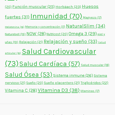
Huesos
Función muscular
(25)
Horbäach
(23)
(20)
Inmunidad
(70)
fuertes
(31)
Magnesio
(17)
NaturalSlim
(34)
Memoria y concentración
(17)
Melatonina
(16)
NOW
(28)
Omega 3
(29)
Naturebell
(19)
Nutricost
(20)
piel y
Relajación y sueño
(33)
Relajación
(21)
uñas
(19)
Salud
Salud Cardiovascular
articular
(16)
(73)
Salud Cardíaca
(57)
Salud muscular
(18)
Salud Ósea
(53)
Sistema inmune
(26)
Sistema
nervioso
(21)
Sueño placentero
(21)
Triglicéridos
(22)
Sueño
(20)
Vitamina D3
(38)
Vitamina C
(28)
Vitaminas
(17)