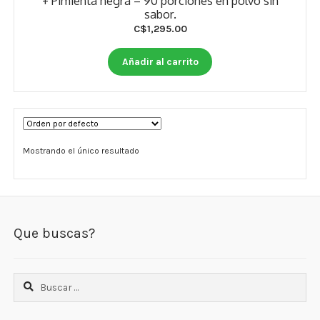
+ Pimienta negra – 90 porciones en polvo sin
Otros
sabor.
C$
1,295.00
Antioxidantes
Añadir al carrito
NaturalSlim
Cabello, Piel y Uñas
Sueño
Mostrando el único resultado
Omega 3 Y Omega 369
Niños
Que buscas?
Diabetes
Para Hombres
Buscar:
Multivitaminas Adultos 18 A 49 Años