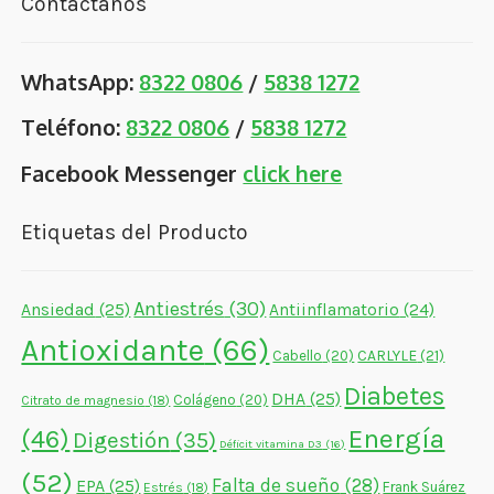
Contáctanos
WhatsApp:
8322 0806
/
5838 1272
Teléfono:
8322 0806
/
5838 1272
Facebook Messenger
click here
Etiquetas del Producto
Antiestrés
(30)
Ansiedad
(25)
Antiinflamatorio
(24)
Antioxidante
(66)
CARLYLE
(21)
Cabello
(20)
Diabetes
DHA
(25)
Colágeno
(20)
Citrato de magnesio
(18)
Energía
(46)
Digestión
(35)
Déficit vitamina D3
(16)
(52)
Falta de sueño
(28)
EPA
(25)
Frank Suárez
Estrés
(18)