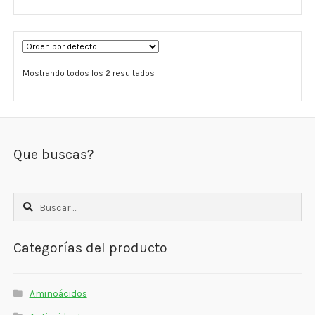
Estados De Ánimo
Control Del Peso
Mostrando todos los 2 resultados
Cocó March
Aminoácidos
Salud Visual
Que buscas?
Multivitaminas Adultos 50 Años A Más
Buscar:
Multivitaminas Niños
Categorías del producto
Aminoácidos