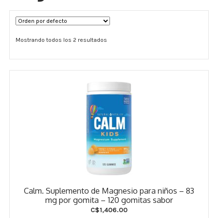
Términos y Condiciones
Mostrando todos los 2 resultados
Contáctenos
————-
Minerales
Vitaminas Por Letras
Suplementos Herbales
Digestión
Para Mujeres
Calm. Suplemento de Magnesio para niños – 83
Salud Ósea y Articular
mg por gomita – 120 gomitas sabor
C$
1,406.00