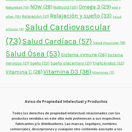
NOW
(28)
Omega 3
(29)
Naturebell
(19)
Nutricost
(20)
piel y
Relajación y sueño
(33)
Relajación
(21)
uñas
(19)
Salud
Salud Cardiovascular
articular
(16)
(73)
Salud Cardíaca
(57)
Salud muscular
(18)
Salud Ósea
(53)
Sistema inmune
(26)
Sistema
nervioso
(21)
Sueño placentero
(21)
Triglicéridos
(22)
Sueño
(20)
Vitamina D3
(38)
Vitamina C
(28)
Vitaminas
(17)
Aviso de Propiedad Intelectual y Productos
Todos los derechos de propiedad intelectual relacionados con los
productos vendidos en este sitio web pertenecen a sus respectivos
fabricantes y/o distribuidores. Las marcas, logotipos, nombres
comerciales, descripciones y cualquier otro contenido asociado a los