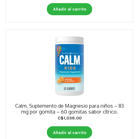
Otros
Añadir al carrito
Antioxidantes
NaturalSlim
Cabello, Piel y Uñas
Sueño
Omega 3 Y Omega 369
Niños
Diabetes
Calm. Suplemento de Magnesio para niños – 83
mg por gomita – 60 gomitas sabor cítrico.
Para Hombres
C$
1,036.00
Multivitaminas Adultos 18 A 49 Años
Añadir al carrito