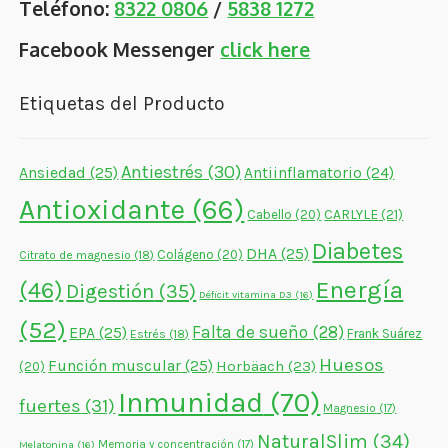
Teléfono:
8322 0806
/
5838 1272
Facebook Messenger
click here
Etiquetas del Producto
Antiestrés
(30)
Ansiedad
(25)
Antiinflamatorio
(24)
Antioxidante
(66)
CARLYLE
(21)
Cabello
(20)
Diabetes
DHA
(25)
Colágeno
(20)
Citrato de magnesio
(18)
Energía
(46)
Digestión
(35)
Déficit vitamina D3
(16)
(52)
Falta de sueño
(28)
EPA
(25)
Frank Suárez
Estrés
(18)
Huesos
Función muscular
(25)
Horbäach
(23)
(20)
Inmunidad
(70)
fuertes
(31)
Magnesio
(17)
NaturalSlim
(34)
Memoria y concentración
(17)
Melatonina
(16)