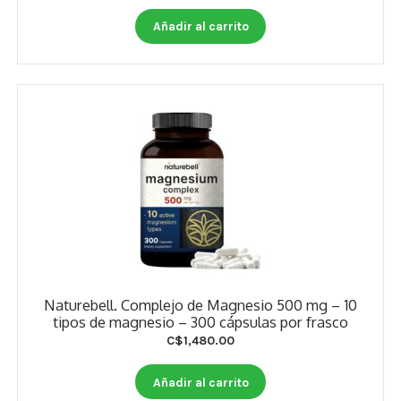
Otros
Añadir al carrito
Antioxidantes
NaturalSlim
Cabello, Piel y Uñas
Sueño
Omega 3 Y Omega 369
Niños
Diabetes
Naturebell. Complejo de Magnesio 500 mg – 10
tipos de magnesio – 300 cápsulas por frasco
Para Hombres
C$
1,480.00
Multivitaminas Adultos 18 A 49 Años
Añadir al carrito