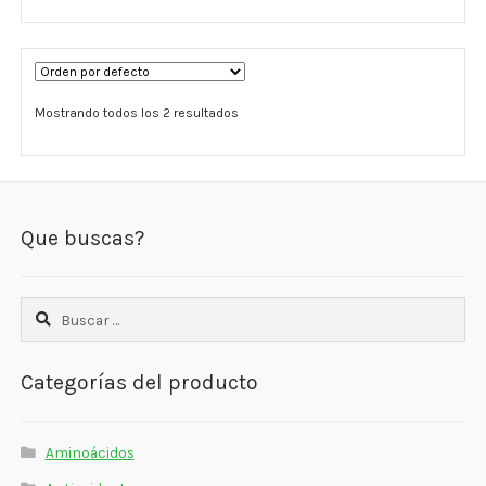
Estados De Ánimo
Control Del Peso
Mostrando todos los 2 resultados
Cocó March
Aminoácidos
Salud Visual
Que buscas?
Multivitaminas Adultos 50 Años A Más
Buscar:
Multivitaminas Niños
Categorías del producto
Aminoácidos