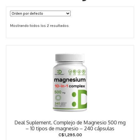
Términos y Condiciones
Mostrando todos los 2 resultados
Contáctenos
————-
Minerales
Vitaminas Por Letras
Suplementos Herbales
Digestión
Para Mujeres
Deal Suplement. Complejo de Magnesio 500 mg
Salud Ósea y Articular
– 10 tipos de magnesio – 240 cápsulas
C$
1,295.00