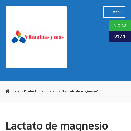
Saltar
Ir
Menú
a
al
navegación
contenido
NIO C$
USD $
Página de inicio
Tienda
Inicio
Productos etiquetados “Lactato de magnesio”
Carrito
Finalizar compra
Lactato de magnesio
Mi cuenta