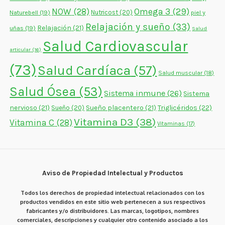
NOW
(28)
Omega 3
(29)
Naturebell
(19)
Nutricost
(20)
piel y
Relajación y sueño
(33)
Relajación
(21)
uñas
(19)
Salud
Salud Cardiovascular
articular
(16)
(73)
Salud Cardíaca
(57)
Salud muscular
(18)
Salud Ósea
(53)
Sistema inmune
(26)
Sistema
nervioso
(21)
Sueño placentero
(21)
Triglicéridos
(22)
Sueño
(20)
Vitamina D3
(38)
Vitamina C
(28)
Vitaminas
(17)
Aviso de Propiedad Intelectual y Productos
Todos los derechos de propiedad intelectual relacionados con los
productos vendidos en este sitio web pertenecen a sus respectivos
fabricantes y/o distribuidores. Las marcas, logotipos, nombres
comerciales, descripciones y cualquier otro contenido asociado a los