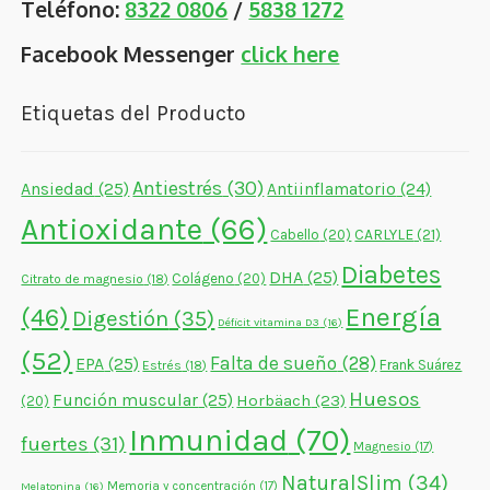
Teléfono:
8322 0806
/
5838 1272
Facebook Messenger
click here
Etiquetas del Producto
Antiestrés
(30)
Ansiedad
(25)
Antiinflamatorio
(24)
Antioxidante
(66)
CARLYLE
(21)
Cabello
(20)
Diabetes
DHA
(25)
Colágeno
(20)
Citrato de magnesio
(18)
Energía
(46)
Digestión
(35)
Déficit vitamina D3
(16)
(52)
Falta de sueño
(28)
EPA
(25)
Frank Suárez
Estrés
(18)
Huesos
Función muscular
(25)
Horbäach
(23)
(20)
Inmunidad
(70)
fuertes
(31)
Magnesio
(17)
NaturalSlim
(34)
Memoria y concentración
(17)
Melatonina
(16)