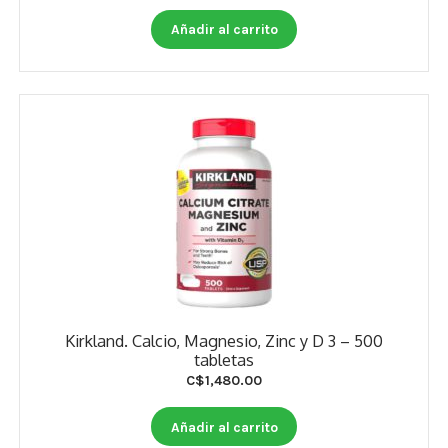
Otros
Añadir al carrito
Antioxidantes
NaturalSlim
Cabello, Piel y Uñas
Sueño
Omega 3 Y Omega 369
Niños
Diabetes
Kirkland. Calcio, Magnesio, Zinc y D 3 – 500
tabletas
Para Hombres
C$
1,480.00
Multivitaminas Adultos 18 A 49 Años
Añadir al carrito