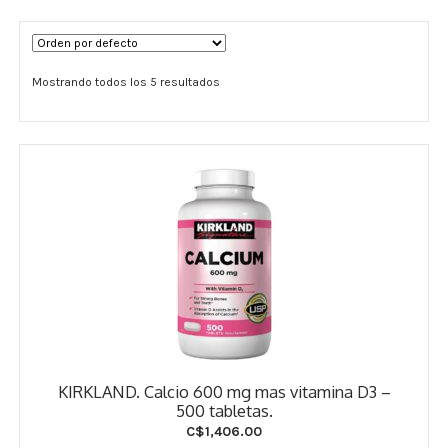
Términos y Condiciones
Mostrando todos los 5 resultados
Contáctenos
————-
Minerales
Vitaminas Por Letras
Suplementos Herbales
Digestión
Para Mujeres
KIRKLAND. Calcio 600 mg mas vitamina D3 –
Salud Ósea y Articular
500 tabletas.
C$
1,406.00