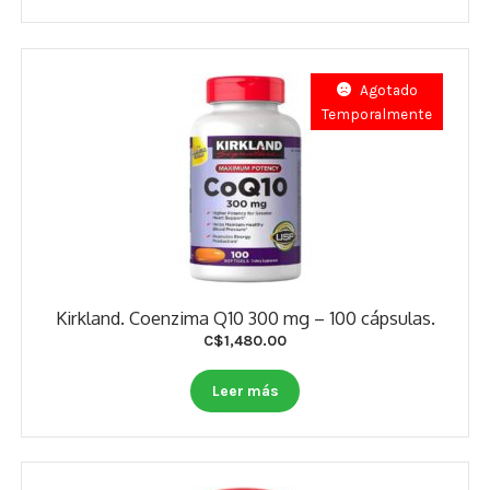
Estados De Ánimo
Control Del Peso
Agotado
Temporalmente
Cocó March
Aminoácidos
Salud Visual
Multivitaminas Adultos 50 Años A Más
Kirkland. Coenzima Q10 300 mg – 100 cápsulas.
Multivitaminas Niños
C$
1,480.00
Leer más