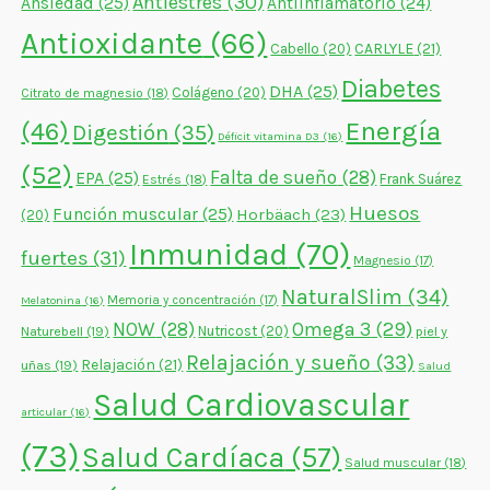
Antiestrés
(30)
Ansiedad
(25)
Antiinflamatorio
(24)
Antioxidante
(66)
CARLYLE
(21)
Cabello
(20)
Diabetes
DHA
(25)
Colágeno
(20)
Citrato de magnesio
(18)
Energía
(46)
Digestión
(35)
Déficit vitamina D3
(16)
(52)
Falta de sueño
(28)
EPA
(25)
Frank Suárez
Estrés
(18)
Huesos
Función muscular
(25)
Horbäach
(23)
(20)
Inmunidad
(70)
fuertes
(31)
Magnesio
(17)
NaturalSlim
(34)
Memoria y concentración
(17)
Melatonina
(16)
NOW
(28)
Omega 3
(29)
Naturebell
(19)
Nutricost
(20)
piel y
Relajación y sueño
(33)
Relajación
(21)
uñas
(19)
Salud
Salud Cardiovascular
articular
(16)
(73)
Salud Cardíaca
(57)
Salud muscular
(18)