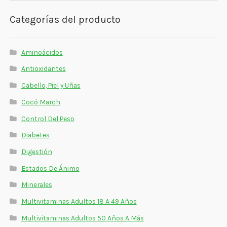
Estados De Ánimo
Categorías del producto
Control Del Peso
Aminoácidos
Cocó March
Antioxidantes
Aminoácidos
Cabello, Piel y Uñas
Salud Visual
Cocó March
Control Del Peso
Multivitaminas Adultos 50 Años A Más
Diabetes
Multivitaminas Niños
Digestión
Estados De Ánimo
Minerales
Multivitaminas Adultos 18 A 49 Años
Multivitaminas Adultos 50 Años A Más