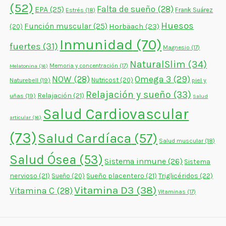
(52)
Falta de sueño
(28)
EPA
(25)
Frank Suárez
Estrés
(18)
Huesos
Función muscular
(25)
Horbäach
(23)
(20)
Inmunidad
(70)
fuertes
(31)
Magnesio
(17)
NaturalSlim
(34)
Memoria y concentración
(17)
Melatonina
(16)
NOW
(28)
Omega 3
(29)
Naturebell
(19)
Nutricost
(20)
piel y
Relajación y sueño
(33)
Relajación
(21)
uñas
(19)
Salud
Salud Cardiovascular
articular
(16)
(73)
Salud Cardíaca
(57)
Salud muscular
(18)
Salud Ósea
(53)
Sistema inmune
(26)
Sistema
nervioso
(21)
Sueño placentero
(21)
Triglicéridos
(22)
Sueño
(20)
Vitamina D3
(38)
Vitamina C
(28)
Vitaminas
(17)