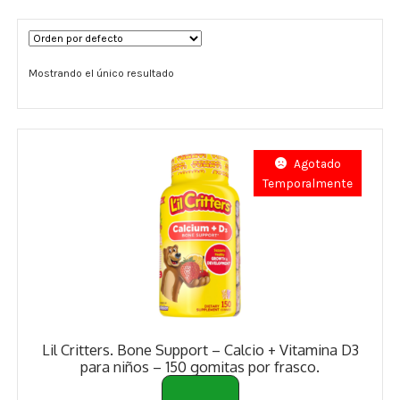
Términos y Condiciones
Mostrando el único resultado
Contáctenos
————-
Minerales
Agotado
Temporalmente
Vitaminas Por Letras
Suplementos Herbales
Digestión
Para Mujeres
Lil Critters. Bone Support – Calcio + Vitamina D3
Salud Ósea y Articular
para niños – 150 gomitas por frasco.