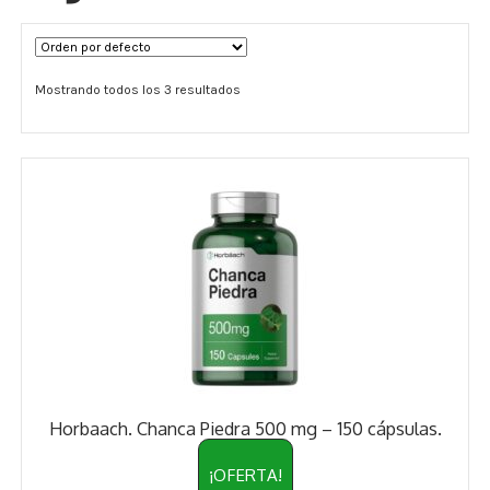
Términos y Condiciones
Mostrando todos los 3 resultados
Contáctenos
————-
Minerales
Vitaminas Por Letras
Suplementos Herbales
Digestión
Para Mujeres
Horbaach. Chanca Piedra 500 mg – 150 cápsulas.
Salud Ósea y Articular
¡OFERTA!