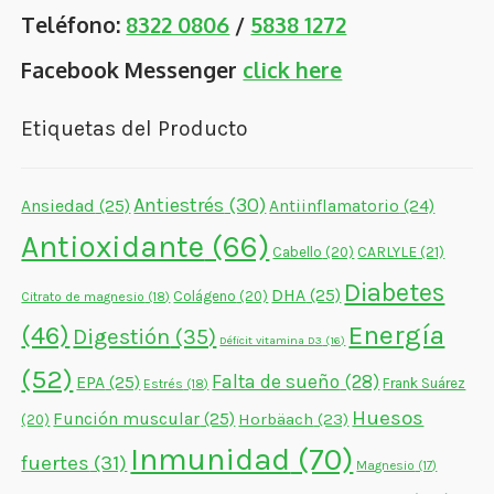
Teléfono:
8322 0806
/
5838 1272
Facebook Messenger
click here
Etiquetas del Producto
Antiestrés
(30)
Ansiedad
(25)
Antiinflamatorio
(24)
Antioxidante
(66)
CARLYLE
(21)
Cabello
(20)
Diabetes
DHA
(25)
Colágeno
(20)
Citrato de magnesio
(18)
Energía
(46)
Digestión
(35)
Déficit vitamina D3
(16)
(52)
Falta de sueño
(28)
EPA
(25)
Frank Suárez
Estrés
(18)
Huesos
Función muscular
(25)
Horbäach
(23)
(20)
Inmunidad
(70)
fuertes
(31)
Magnesio
(17)