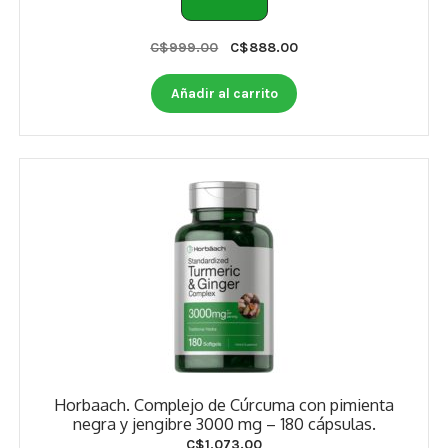
Otros
Original
Current
C$
999.00
C$
888.00
Antioxidantes
price
price
was:
is:
Añadir al carrito
NaturalSlim
C$999.00.
C$888.00.
Cabello, Piel y Uñas
Sueño
Omega 3 Y Omega 369
Niños
Diabetes
Para Hombres
Horbaach. Complejo de Cúrcuma con pimienta
Multivitaminas Adultos 18 A 49 Años
negra y jengibre 3000 mg – 180 cápsulas.
C$
1,073.00