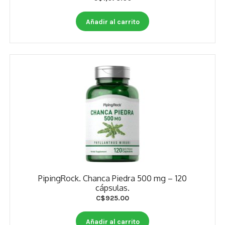
Estados De Ánimo
Añadir al carrito
Control Del Peso
Cocó March
Aminoácidos
Salud Visual
Multivitaminas Adultos 50 Años A Más
Multivitaminas Niños
PipingRock. Chanca Piedra 500 mg – 120
cápsulas.
C$
925.00
Añadir al carrito