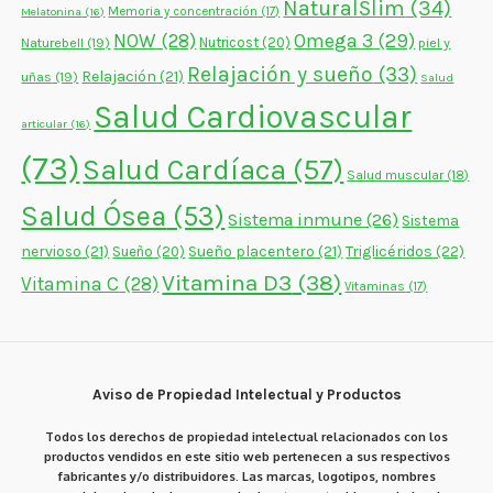
NaturalSlim
(34)
Memoria y concentración
(17)
Melatonina
(16)
NOW
(28)
Omega 3
(29)
Naturebell
(19)
Nutricost
(20)
piel y
Relajación y sueño
(33)
Relajación
(21)
uñas
(19)
Salud
Salud Cardiovascular
articular
(16)
(73)
Salud Cardíaca
(57)
Salud muscular
(18)
Salud Ósea
(53)
Sistema inmune
(26)
Sistema
nervioso
(21)
Sueño placentero
(21)
Triglicéridos
(22)
Sueño
(20)
Vitamina D3
(38)
Vitamina C
(28)
Vitaminas
(17)
Aviso de Propiedad Intelectual y Productos
Todos los derechos de propiedad intelectual relacionados con los
productos vendidos en este sitio web pertenecen a sus respectivos
fabricantes y/o distribuidores. Las marcas, logotipos, nombres