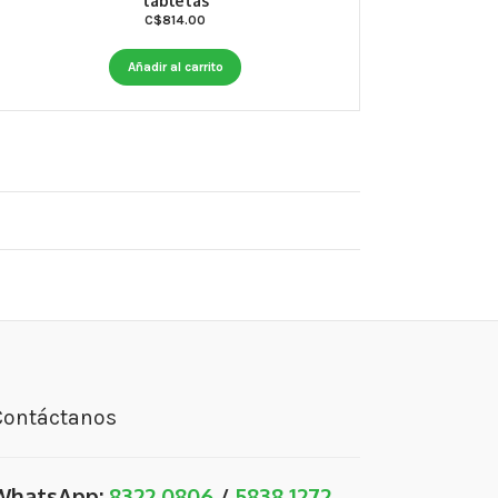
tabletas
C$
814.00
Añadir al carrito
Contáctanos
WhatsApp:
8322 0806
/
5838 1272