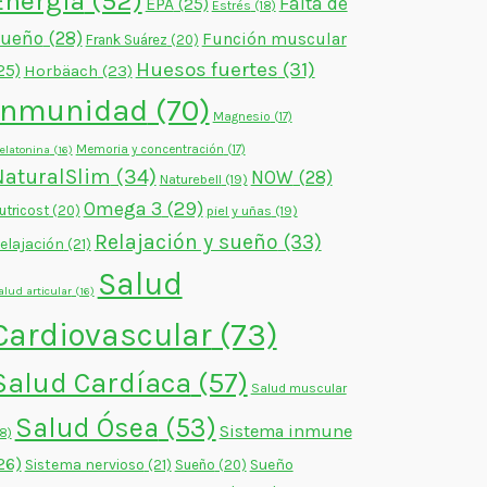
Energía
(52)
Falta de
EPA
(25)
Estrés
(18)
sueño
(28)
Función muscular
Frank Suárez
(20)
Huesos fuertes
(31)
25)
Horbäach
(23)
Inmunidad
(70)
Magnesio
(17)
Memoria y concentración
(17)
elatonina
(16)
NaturalSlim
(34)
NOW
(28)
Naturebell
(19)
Omega 3
(29)
utricost
(20)
piel y uñas
(19)
Relajación y sueño
(33)
elajación
(21)
Salud
alud articular
(16)
Cardiovascular
(73)
Salud Cardíaca
(57)
Salud muscular
Salud Ósea
(53)
Sistema inmune
18)
26)
Sistema nervioso
(21)
Sueño
Sueño
(20)