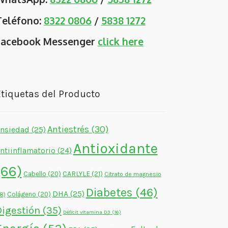
Teléfono:
8322 0806
/
5838 1272
Facebook Messenger
click here
tiquetas del Producto
Antiestrés
(30)
nsiedad
(25)
Antioxidante
ntiinflamatorio
(24)
(66)
CARLYLE
(21)
Cabello
(20)
Citrato de magnesio
Diabetes
(46)
DHA
(25)
Colágeno
(20)
18)
Digestión
(35)
Déficit vitamina D3
(16)