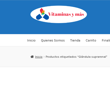
Saltar
Ir
a
al
navegación
contenido
Inicio
Quienes Somos
Tienda
Carrito
Final
Inicio
Productos etiquetados “Glándula suprarenal”