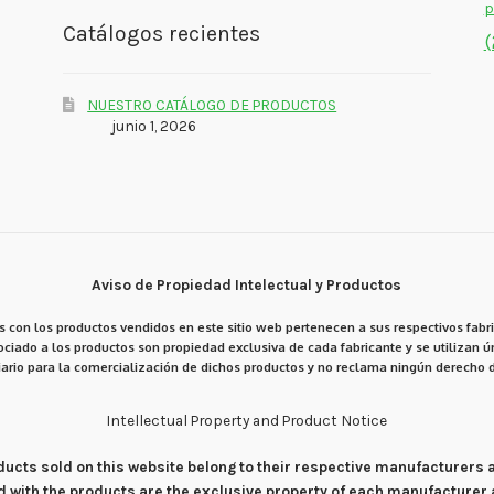
p
Catálogos recientes
(
NUESTRO CATÁLOGO DE PRODUCTOS
junio 1, 2026
Aviso de Propiedad Intelectual y Productos
 con los productos vendidos en este sitio web pertenecen a sus respectivos fabri
ciado a los productos son propiedad exclusiva de cada fabricante y se utilizan ún
ario para la comercialización de dichos productos y no reclama ningún derecho d
Intellectual Property and Product Notice
products sold on this website belong to their respective manufacturers
d with the products are the exclusive property of each manufacturer 