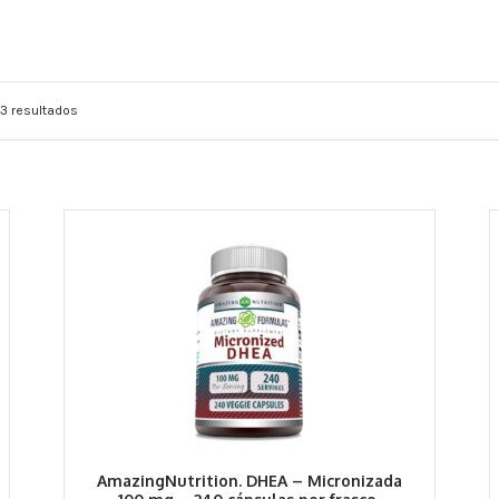
3 resultados
AmazingNutrition. DHEA – Micronizada