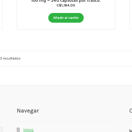
100 mg – 240 cápsulas por frasco.
C$
1,184.00
Añadir al carrito
3 resultados
Navegar
Inicio