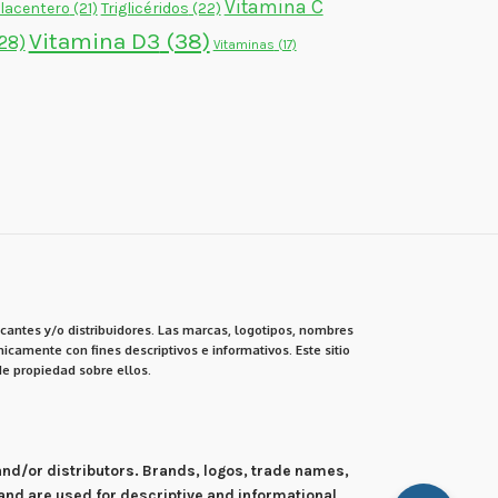
Vitamina C
lacentero
(21)
Triglicéridos
(22)
Vitamina D3
(38)
28)
Vitaminas
(17)
cantes y/o distribuidores. Las marcas, logotipos, nombres
icamente con fines descriptivos e informativos. Este sitio
e propiedad sobre ellos.
 and/or distributors. Brands, logos, trade names,
and are used for descriptive and informational