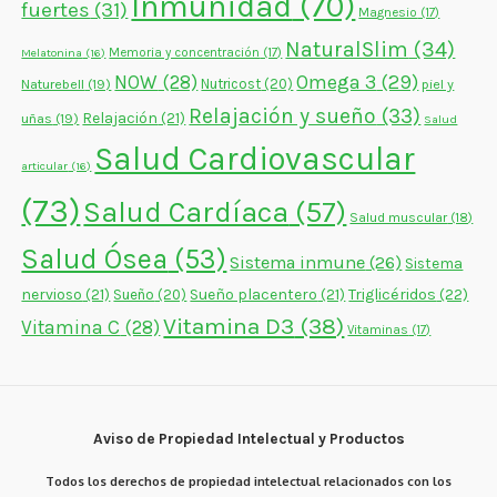
Inmunidad
(70)
fuertes
(31)
Magnesio
(17)
NaturalSlim
(34)
Memoria y concentración
(17)
Melatonina
(16)
NOW
(28)
Omega 3
(29)
Naturebell
(19)
Nutricost
(20)
piel y
Relajación y sueño
(33)
Relajación
(21)
uñas
(19)
Salud
Salud Cardiovascular
articular
(16)
(73)
Salud Cardíaca
(57)
Salud muscular
(18)
Salud Ósea
(53)
Sistema inmune
(26)
Sistema
nervioso
(21)
Sueño placentero
(21)
Triglicéridos
(22)
Sueño
(20)
Vitamina D3
(38)
Vitamina C
(28)
Vitaminas
(17)
Aviso de Propiedad Intelectual y Productos
Todos los derechos de propiedad intelectual relacionados con los