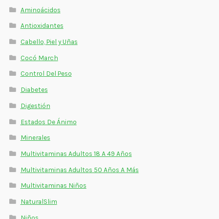
Estados De Ánimo
Aminoácidos
Antioxidantes
Control Del Peso
Cabello, Piel y Uñas
Cocó March
Cocó March
Control Del Peso
Aminoácidos
Diabetes
Salud Visual
Digestión
Multivitaminas Adultos 50 Años A Más
Estados De Ánimo
Minerales
Multivitaminas Niños
Multivitaminas Adultos 18 A 49 Años
Multivitaminas Adultos 50 Años A Más
Multivitaminas Niños
NaturalSlim
Niños