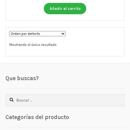
Otros
Añadir al carrito
Antioxidantes
NaturalSlim
Cabello, Piel y Uñas
Mostrando el único resultado
Sueño
Omega 3 Y Omega 369
Que buscas?
Niños
Diabetes
Buscar:
Para Hombres
Categorías del producto
Multivitaminas Adultos 18 A 49 Años