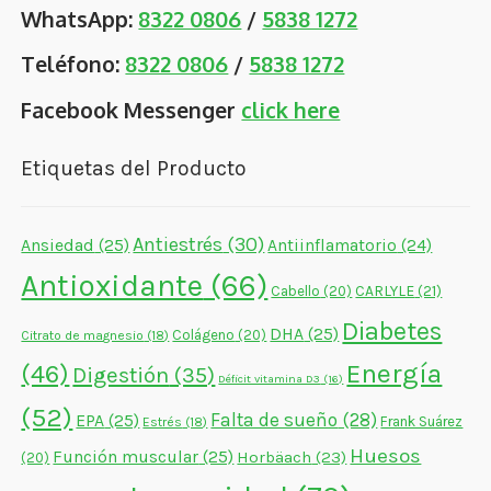
WhatsApp:
8322 0806
/
5838 1272
Teléfono:
8322 0806
/
5838 1272
Facebook Messenger
click here
Etiquetas del Producto
Antiestrés
(30)
Ansiedad
(25)
Antiinflamatorio
(24)
Antioxidante
(66)
CARLYLE
(21)
Cabello
(20)
Diabetes
DHA
(25)
Colágeno
(20)
Citrato de magnesio
(18)
Energía
(46)
Digestión
(35)
Déficit vitamina D3
(16)
(52)
Falta de sueño
(28)
EPA
(25)
Frank Suárez
Estrés
(18)
Huesos
Función muscular
(25)
Horbäach
(23)
(20)