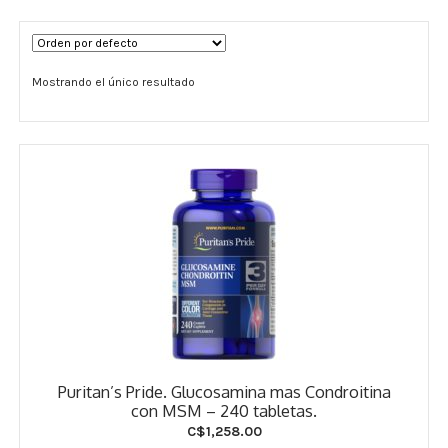
Términos y Condiciones
Mostrando el único resultado
Contáctenos
————-
Minerales
Vitaminas Por Letras
Suplementos Herbales
Digestión
Para Mujeres
Puritan’s Pride. Glucosamina mas Condroitina
Salud Ósea y Articular
con MSM – 240 tabletas.
C$
1,258.00