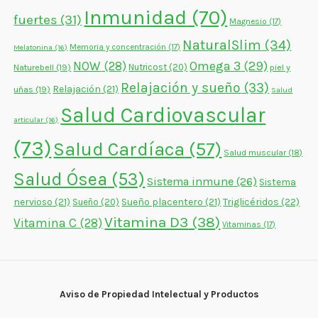
Inmunidad
(70)
fuertes
(31)
Magnesio
(17)
NaturalSlim
(34)
Memoria y concentración
(17)
Melatonina
(16)
NOW
(28)
Omega 3
(29)
Naturebell
(19)
Nutricost
(20)
piel y
Relajación y sueño
(33)
Relajación
(21)
uñas
(19)
Salud
Salud Cardiovascular
articular
(16)
(73)
Salud Cardíaca
(57)
Salud muscular
(18)
Salud Ósea
(53)
Sistema inmune
(26)
Sistema
nervioso
(21)
Sueño placentero
(21)
Triglicéridos
(22)
Sueño
(20)
Vitamina D3
(38)
Vitamina C
(28)
Vitaminas
(17)
Aviso de Propiedad Intelectual y Productos