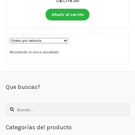
C$
1,776.00
Otros
Añadir al carrito
Antioxidantes
NaturalSlim
Cabello, Piel y Uñas
Mostrando el único resultado
Sueño
Omega 3 Y Omega 369
Niños
Que buscas?
Diabetes
Buscar:
Para Hombres
Multivitaminas Adultos 18 A 49 Años
Categorías del producto