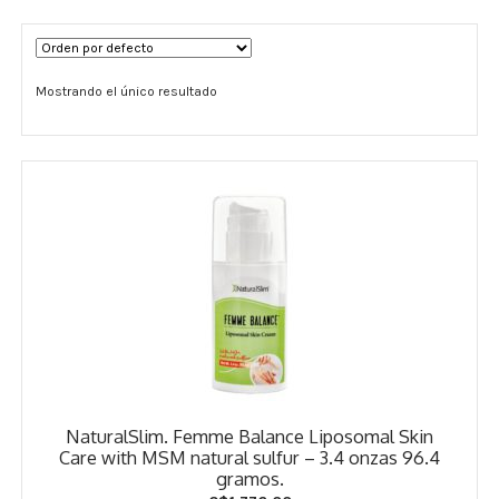
Términos y Condiciones
Mostrando el único resultado
Contáctenos
————-
Minerales
Vitaminas Por Letras
Suplementos Herbales
Digestión
Para Mujeres
NaturalSlim. Femme Balance Liposomal Skin
Salud Ósea y Articular
Care with MSM natural sulfur – 3.4 onzas 96.4
gramos.