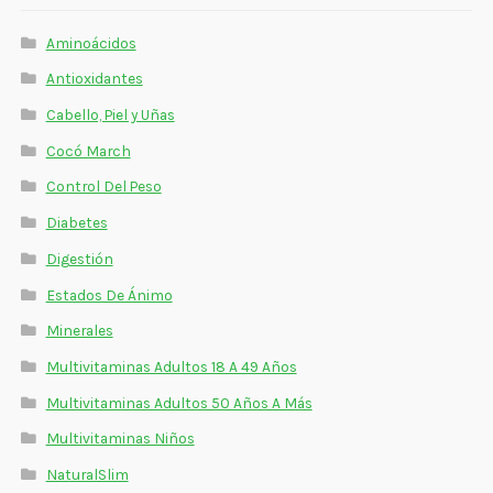
Estados De Ánimo
Aminoácidos
Control Del Peso
Antioxidantes
Cabello, Piel y Uñas
Cocó March
Cocó March
Aminoácidos
Control Del Peso
Salud Visual
Diabetes
Digestión
Multivitaminas Adultos 50 Años A Más
Estados De Ánimo
Multivitaminas Niños
Minerales
Multivitaminas Adultos 18 A 49 Años
Multivitaminas Adultos 50 Años A Más
Multivitaminas Niños
NaturalSlim