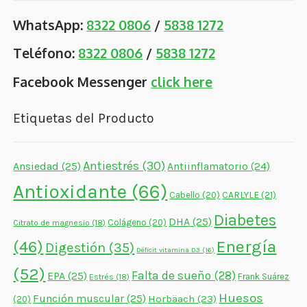
WhatsApp:
8322 0806
/
5838 1272
Teléfono:
8322 0806
/
5838 1272
Facebook Messenger
click here
Etiquetas del Producto
Antiestrés
(30)
Ansiedad
(25)
Antiinflamatorio
(24)
Antioxidante
(66)
CARLYLE
(21)
Cabello
(20)
Diabetes
DHA
(25)
Colágeno
(20)
Citrato de magnesio
(18)
Energía
(46)
Digestión
(35)
Déficit vitamina D3
(16)
(52)
Falta de sueño
(28)
EPA
(25)
Frank Suárez
Estrés
(18)
Huesos
Función muscular
(25)
Horbäach
(23)
(20)