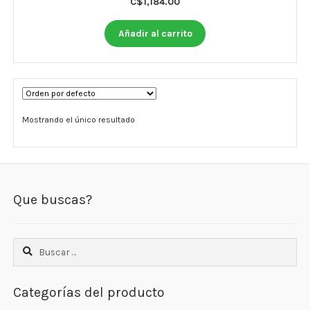
C$
1,184.00
Otros
Añadir al carrito
Antioxidantes
NaturalSlim
Cabello, Piel y Uñas
Mostrando el único resultado
Sueño
Omega 3 Y Omega 369
Niños
Que buscas?
Diabetes
Buscar:
Para Hombres
Multivitaminas Adultos 18 A 49 Años
Categorías del producto