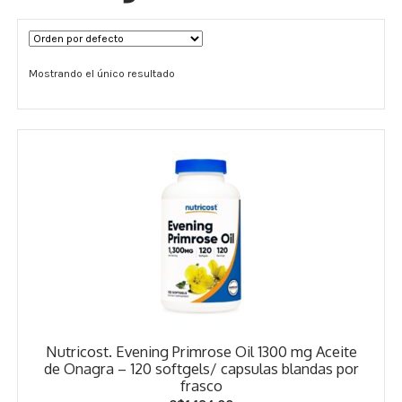
Términos y Condiciones
Mostrando el único resultado
Contáctenos
————-
Minerales
Vitaminas Por Letras
Suplementos Herbales
Digestión
Para Mujeres
Nutricost. Evening Primrose Oil 1300 mg Aceite
Salud Ósea y Articular
de Onagra – 120 softgels/ capsulas blandas por
frasco