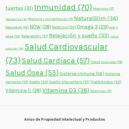
Inmunidad
(70)
fuertes
(31)
Magnesio
(17)
NaturalSlim
(34)
Memoria y concentración
(17)
Melatonina
(16)
NOW
(28)
Omega 3
(29)
Naturebell
(19)
Nutricost
(20)
piel y
Relajación y sueño
(33)
Relajación
(21)
uñas
(19)
Salud
Salud Cardiovascular
articular
(16)
(73)
Salud Cardíaca
(57)
Salud muscular
(18)
Salud Ósea
(53)
Sistema inmune
(26)
Sistema
nervioso
(21)
Sueño placentero
(21)
Triglicéridos
(22)
Sueño
(20)
Vitamina D3
(38)
Vitamina C
(28)
Vitaminas
(17)
Aviso de Propiedad Intelectual y Productos