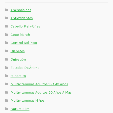
Estados De Ánimo
Aminoácidos
Control Del Peso
Antioxidantes
Cabello, Piel y Uñas
Cocó March
Cocó March
Aminoácidos
Control Del Peso
Salud Visual
Diabetes
Digestión
Multivitaminas Adultos 50 Años A Más
Estados De Ánimo
Multivitaminas Niños
Minerales
Multivitaminas Adultos 18 A 49 Años
Multivitaminas Adultos 50 Años A Más
Multivitaminas Niños
NaturalSlim