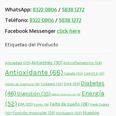
WhatsApp:
8322 0806
/
5838 1272
Teléfono:
8322 0806
/
5838 1272
Facebook Messenger
click here
Etiquetas del Producto
Antiestrés
(30)
Ansiedad
(25)
Antiinflamatorio
(24)
Antioxidante
(66)
CARLYLE
(21)
Cabello
(20)
Diabetes
DHA
(25)
Colágeno
(20)
Citrato de magnesio
(18)
Energía
(46)
Digestión
(35)
Déficit vitamina D3
(16)
(52)
Falta de sueño
(28)
EPA
(25)
Frank Suárez
Estrés
(18)
Huesos
Función muscular
(25)
Horbäach
(23)
(20)