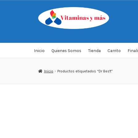
Saltar
Ir
a
al
navegación
contenido
Inicio
Quienes Somos
Tienda
Carrito
Final
Inicio
Productos etiquetados “Dr Bes't”