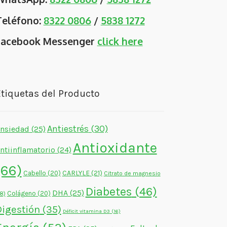
Teléfono:
8322 0806
/
5838 1272
Facebook Messenger
click here
tiquetas del Producto
Antiestrés
(30)
nsiedad
(25)
Antioxidante
ntiinflamatorio
(24)
(66)
CARLYLE
(21)
Cabello
(20)
Citrato de magnesio
Diabetes
(46)
DHA
(25)
Colágeno
(20)
18)
Digestión
(35)
Déficit vitamina D3
(16)