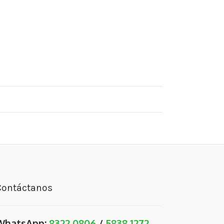
Contáctanos
WhatsApp:
8322 0806
/
5838 1272