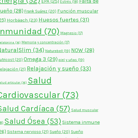
Energía
(52)
Falta de
EPA
(25)
Estrés
(18)
sueño
(28)
Función muscular
Frank Suárez
(20)
Huesos fuertes
(31)
25)
Horbäach
(23)
Inmunidad
(70)
Magnesio
(17)
Memoria y concentración
(17)
elatonina
(16)
NaturalSlim
(34)
NOW
(28)
Naturebell
(19)
Omega 3
(29)
utricost
(20)
piel y uñas
(19)
Relajación y sueño
(33)
elajación
(21)
Salud
alud articular
(16)
Cardiovascular
(73)
Salud Cardíaca
(57)
Salud muscular
Salud Ósea
(53)
Sistema inmune
18)
26)
Sistema nervioso
(21)
Sueño
Sueño
(20)