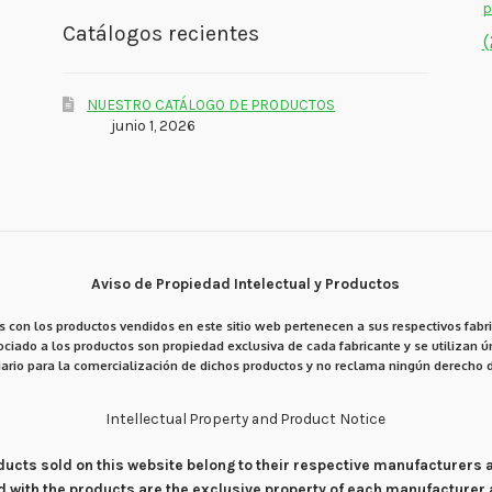
p
Catálogos recientes
(
NUESTRO CATÁLOGO DE PRODUCTOS
junio 1, 2026
Aviso de Propiedad Intelectual y Productos
 con los productos vendidos en este sitio web pertenecen a sus respectivos fabri
ciado a los productos son propiedad exclusiva de cada fabricante y se utilizan ún
ario para la comercialización de dichos productos y no reclama ningún derecho d
Intellectual Property and Product Notice
products sold on this website belong to their respective manufacturers
d with the products are the exclusive property of each manufacturer 