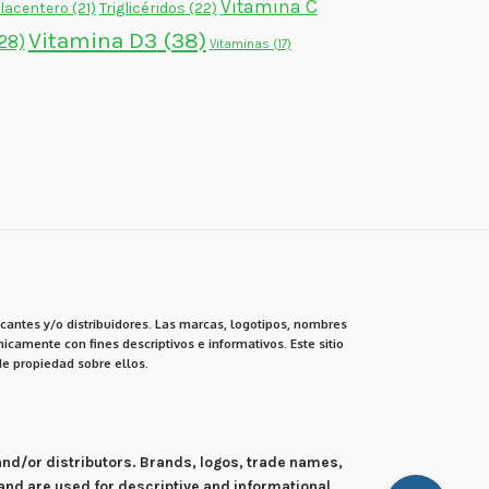
Vitamina C
lacentero
(21)
Triglicéridos
(22)
Vitamina D3
(38)
28)
Vitaminas
(17)
cantes y/o distribuidores. Las marcas, logotipos, nombres
icamente con fines descriptivos e informativos. Este sitio
e propiedad sobre ellos.
 and/or distributors. Brands, logos, trade names,
and are used for descriptive and informational