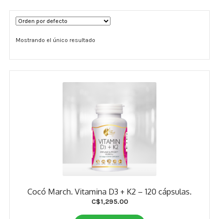
Términos y Condiciones
Mostrando el único resultado
Contáctenos
————-
Minerales
Vitaminas Por Letras
Suplementos Herbales
Digestión
Para Mujeres
Cocó March. Vitamina D3 + K2 – 120 cápsulas.
Salud Ósea y Articular
C$
1,295.00