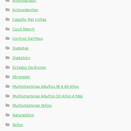
Aminoácidos
Estados De Ánimo
Antioxidantes
Control Del Peso
Cabello, Piel y Uñas
Cocó March
Cocó March
Control Del Peso
Aminoácidos
Diabetes
Digestión
Salud Visual
Estados De Ánimo
Multivitaminas Adultos 50 Años A Más
Minerales
Multivitaminas Niños
Multivitaminas Adultos 18 A 49 Años
Multivitaminas Adultos 50 Años A Más
Multivitaminas Niños
NaturalSlim
Niños