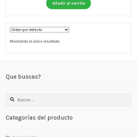
Otros
Añadir al carrito
Antioxidantes
NaturalSlim
Mostrando el único resultado
Cabello, Piel y Uñas
Sueño
Omega 3 Y Omega 369
Que buscas?
Niños
Buscar:
Diabetes
Para Hombres
Categorías del producto
Multivitaminas Adultos 18 A 49 Años