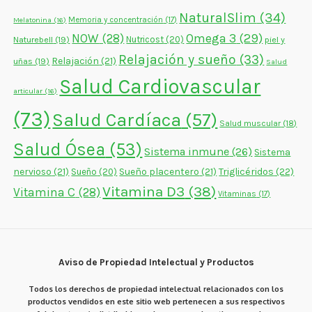
NaturalSlim
(34)
Memoria y concentración
(17)
Melatonina
(16)
NOW
(28)
Omega 3
(29)
Naturebell
(19)
Nutricost
(20)
piel y
Relajación y sueño
(33)
Relajación
(21)
uñas
(19)
Salud
Salud Cardiovascular
articular
(16)
(73)
Salud Cardíaca
(57)
Salud muscular
(18)
Salud Ósea
(53)
Sistema inmune
(26)
Sistema
nervioso
(21)
Sueño placentero
(21)
Triglicéridos
(22)
Sueño
(20)
Vitamina D3
(38)
Vitamina C
(28)
Vitaminas
(17)
Aviso de Propiedad Intelectual y Productos
Todos los derechos de propiedad intelectual relacionados con los
productos vendidos en este sitio web pertenecen a sus respectivos