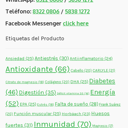
Teléfono:
8322 0806
/
5838 1272
Facebook Messenger
click here
Etiquetas del Producto
Antiestrés
(30)
Ansiedad
(25)
Antiinflamatorio
(24)
Antioxidante
(66)
CARLYLE
(21)
Cabello
(20)
Diabetes
DHA
(25)
Colágeno
(20)
Citrato de magnesio
(18)
Energía
(46)
Digestión
(35)
Déficit vitamina D3
(16)
(52)
Falta de sueño
(28)
EPA
(25)
Frank Suárez
Estrés
(18)
Huesos
Función muscular
(25)
Horbäach
(23)
(20)
Inmunidad
(70)
fuertes
(31)
Magnesio
(17)