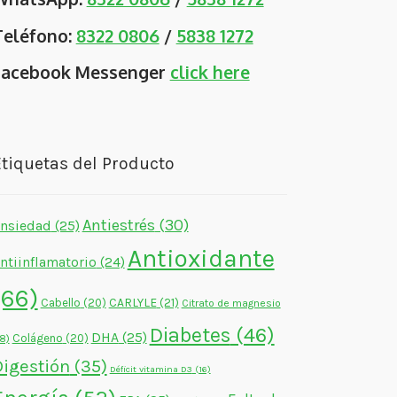
Teléfono:
8322 0806
/
5838 1272
Facebook Messenger
click here
tiquetas del Producto
Antiestrés
(30)
nsiedad
(25)
Antioxidante
ntiinflamatorio
(24)
(66)
CARLYLE
(21)
Cabello
(20)
Citrato de magnesio
Diabetes
(46)
DHA
(25)
Colágeno
(20)
18)
Digestión
(35)
Déficit vitamina D3
(16)