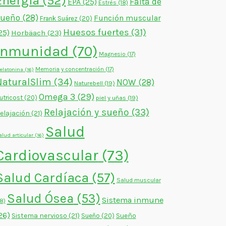
Energía
(52)
Falta de
EPA
(25)
Estrés
(18)
sueño
(28)
Función muscular
Frank Suárez
(20)
Huesos fuertes
(31)
25)
Horbäach
(23)
Inmunidad
(70)
Magnesio
(17)
Memoria y concentración
(17)
elatonina
(16)
NaturalSlim
(34)
NOW
(28)
Naturebell
(19)
Omega 3
(29)
utricost
(20)
piel y uñas
(19)
Relajación y sueño
(33)
elajación
(21)
Salud
alud articular
(16)
Cardiovascular
(73)
Salud Cardíaca
(57)
Salud muscular
Salud Ósea
(53)
Sistema inmune
18)
26)
Sistema nervioso
(21)
Sueño
Sueño
(20)