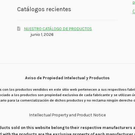
p
Catálogos recientes
(
NUESTRO CATÁLOGO DE PRODUCTOS
junio 1, 2026
Aviso de Propiedad Intelectual y Productos
 con los productos vendidos en este sitio web pertenecen a sus respectivos fabri
ciado a los productos son propiedad exclusiva de cada fabricante y se utilizan ún
ario para la comercialización de dichos productos y no reclama ningún derecho d
Intellectual Property and Product Notice
products sold on this website belong to their respective manufacturers
d with the products are the exclusive property of each manufacturer 