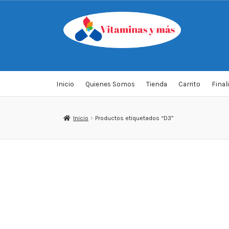
Saltar
Ir
a
al
navegación
contenido
Inicio
Quienes Somos
Tienda
Carrito
Final
Inicio
Productos etiquetados “D3”