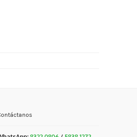
Contáctanos
WhatsApp:
8322 0806
/
5838 1272