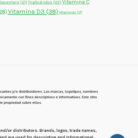
Vitamina C
lacentero
(21)
Triglicéridos
(22)
Vitamina D3
(38)
28)
Vitaminas
(17)
cantes y/o distribuidores. Las marcas, logotipos, nombres
icamente con fines descriptivos e informativos. Este sitio
e propiedad sobre ellos.
 and/or distributors. Brands, logos, trade names,
and are used for descriptive and informational