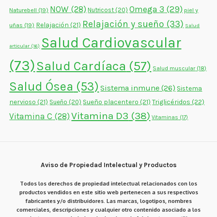
NOW
(28)
Omega 3
(29)
Naturebell
(19)
Nutricost
(20)
piel y
Relajación y sueño
(33)
Relajación
(21)
uñas
(19)
Salud
Salud Cardiovascular
articular
(16)
(73)
Salud Cardíaca
(57)
Salud muscular
(18)
Salud Ósea
(53)
Sistema inmune
(26)
Sistema
nervioso
(21)
Sueño placentero
(21)
Triglicéridos
(22)
Sueño
(20)
Vitamina D3
(38)
Vitamina C
(28)
Vitaminas
(17)
Aviso de Propiedad Intelectual y Productos
Todos los derechos de propiedad intelectual relacionados con los
productos vendidos en este sitio web pertenecen a sus respectivos
fabricantes y/o distribuidores. Las marcas, logotipos, nombres
comerciales, descripciones y cualquier otro contenido asociado a los