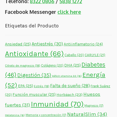
Teléfono:
8322 0806
/
5838 1272
Facebook Messenger
click here
Etiquetas del Producto
Antiestrés
(30)
Ansiedad
(25)
Antiinflamatorio
(24)
Antioxidante
(66)
CARLYLE
(21)
Cabello
(20)
Diabetes
DHA
(25)
Colágeno
(20)
Citrato de magnesio
(18)
Energía
(46)
Digestión
(35)
Déficit vitamina D3
(16)
(52)
Falta de sueño
(28)
EPA
(25)
Frank Suárez
Estrés
(18)
Huesos
Función muscular
(25)
Horbäach
(23)
(20)
Inmunidad
(70)
fuertes
(31)
Magnesio
(17)
NaturalSlim
(34)
Memoria y concentración
(17)
Melatonina
(16)