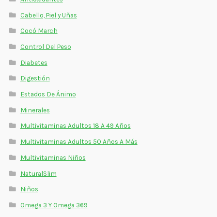
Otros
Cabello, Piel y Uñas
Antioxidantes
Cocó March
NaturalSlim
Control Del Peso
Diabetes
Cabello, Piel y Uñas
Digestión
Sueño
Estados De Ánimo
Minerales
Omega 3 Y Omega 369
Multivitaminas Adultos 18 A 49 Años
Niños
Multivitaminas Adultos 50 Años A Más
Diabetes
Multivitaminas Niños
NaturalSlim
Para Hombres
Niños
Multivitaminas Adultos 18 A 49 Años
Omega 3 Y Omega 369