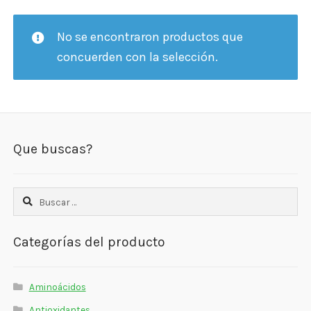
Términos y Condiciones
No se encontraron productos que
concuerden con la selección.
Contáctenos
————-
Minerales
Que buscas?
Vitaminas Por Letras
Suplementos Herbales
Buscar:
Digestión
Categorías del producto
Para Mujeres
Salud Ósea y Articular
Aminoácidos
Antioxidantes