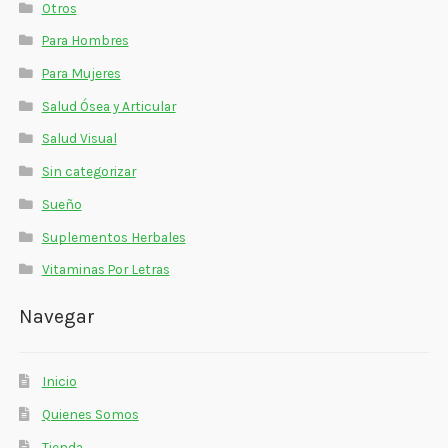
Otros
Estados De Ánimo
Para Hombres
Control Del Peso
Para Mujeres
Salud Ósea y Articular
Cocó March
Salud Visual
Aminoácidos
Sin categorizar
Salud Visual
Sueño
Suplementos Herbales
Multivitaminas Adultos 50 Años A Más
Vitaminas Por Letras
Multivitaminas Niños
Navegar
Inicio
Quienes Somos
Tienda