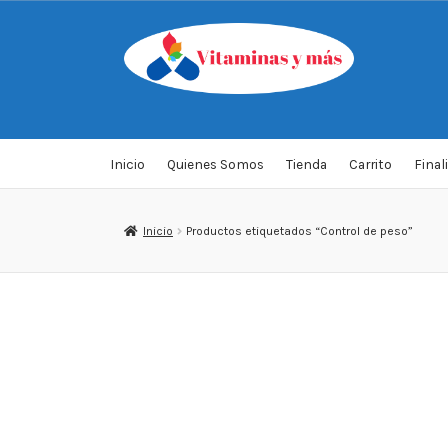
Saltar
Ir
a
al
navegación
contenido
Inicio
Quienes Somos
Tienda
Carrito
Final
Inicio
Productos etiquetados “Control de peso”