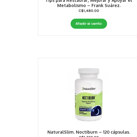
Tips para Restaurar, Mejorar y Apoyar el
Metabolismo – Frank Suárez.
C$
1,480.00
Añadir al carrito
NaturalSlim. Noctiburn – 120 cápsulas.