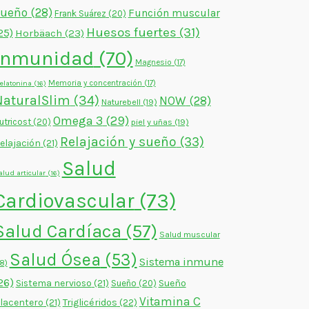
sueño
(28)
Función muscular
Frank Suárez
(20)
Huesos fuertes
(31)
25)
Horbäach
(23)
Inmunidad
(70)
Magnesio
(17)
Memoria y concentración
(17)
elatonina
(16)
NaturalSlim
(34)
NOW
(28)
Naturebell
(19)
Omega 3
(29)
utricost
(20)
piel y uñas
(19)
Relajación y sueño
(33)
elajación
(21)
Salud
alud articular
(16)
Cardiovascular
(73)
Salud Cardíaca
(57)
Salud muscular
Salud Ósea
(53)
Sistema inmune
18)
26)
Sistema nervioso
(21)
Sueño
Sueño
(20)
Vitamina C
lacentero
(21)
Triglicéridos
(22)