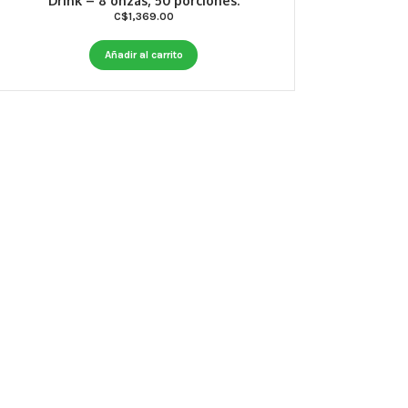
Drink – 8 onzas, 50 porciones.
C$
1,369.00
Añadir al carrito