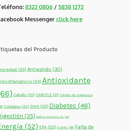
Teléfono:
8322 0806
/
5838 1272
Facebook Messenger
click here
tiquetas del Producto
Antiestrés
(30)
nsiedad
(25)
Antioxidante
ntiinflamatorio
(24)
(66)
CARLYLE
(21)
Cabello
(20)
Citrato de magnesio
Diabetes
(46)
DHA
(25)
Colágeno
(20)
18)
Digestión
(35)
Déficit vitamina D3
(16)
Energía
(52)
Falta de
EPA
(25)
Estrés
(18)