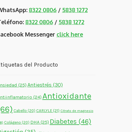
WhatsApp:
8322 0806
/
5838 1272
Teléfono:
8322 0806
/
5838 1272
Facebook Messenger
click here
tiquetas del Producto
Antiestrés
(30)
nsiedad
(25)
Antioxidante
ntiinflamatorio
(24)
(66)
CARLYLE
(21)
Cabello
(20)
Citrato de magnesio
Diabetes
(46)
DHA
(25)
Colágeno
(20)
18)
Digestión
(35)