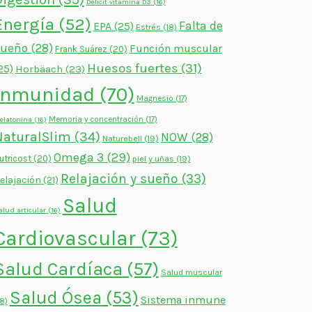
Déficit vitamina D3
(16)
Energía
(52)
Falta de
EPA
(25)
Estrés
(18)
sueño
(28)
Función muscular
Frank Suárez
(20)
Huesos fuertes
(31)
25)
Horbäach
(23)
Inmunidad
(70)
Magnesio
(17)
Memoria y concentración
(17)
elatonina
(16)
NaturalSlim
(34)
NOW
(28)
Naturebell
(19)
Omega 3
(29)
utricost
(20)
piel y uñas
(19)
Relajación y sueño
(33)
elajación
(21)
Salud
alud articular
(16)
Cardiovascular
(73)
Salud Cardíaca
(57)
Salud muscular
Salud Ósea
(53)
Sistema inmune
18)