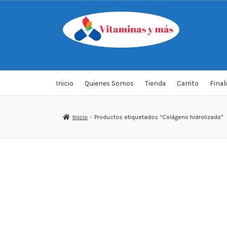
Saltar
Ir
a
al
navegación
contenido
Inicio
Quienes Somos
Tienda
Carrito
Final
Inicio
Productos etiquetados “Colágeno hidrolizado”