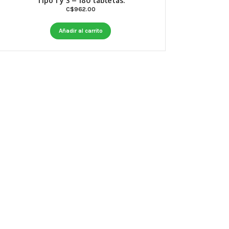
Tipo 1 y 3 – 180 tabletas.
C$
962.00
Añadir al carrito