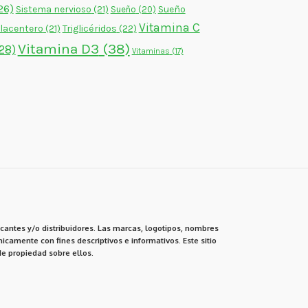
26)
Sistema nervioso
(21)
Sueño
Sueño
(20)
Vitamina C
lacentero
(21)
Triglicéridos
(22)
Vitamina D3
(38)
28)
Vitaminas
(17)
cantes y/o distribuidores. Las marcas, logotipos, nombres
icamente con fines descriptivos e informativos. Este sitio
e propiedad sobre ellos.