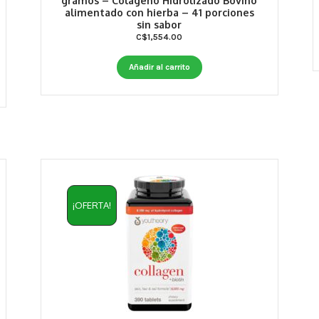
gramos – Colágeno Hidrolizado Bovino
alimentado con hierba – 41 porciones
sin sabor
C$
1,554.00
Añadir al carrito
¡OFERTA!