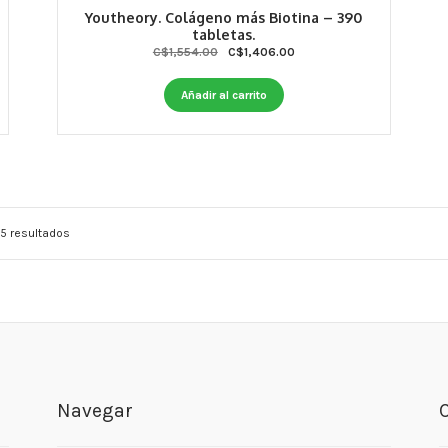
Youtheory. Colágeno más Biotina – 390
tabletas.
Original
Current
C$
1,554.00
C$
1,406.00
price
price
was:
is:
Añadir al carrito
C$1,554.00.
C$1,406.00.
5 resultados
Navegar