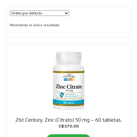
Términos y Condiciones
Mostrando el único resultado
Contáctenos
————-
Minerales
Vitaminas Por Letras
Suplementos Herbales
Digestión
Para Mujeres
21st Century. Zinc (Citrato) 50 mg – 60 tabletas.
Salud Ósea y Articular
C$
370.00