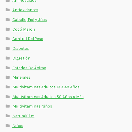
Aminoácidos
Estados De Ánimo
Antioxidantes
Control Del Peso
Cabello, Piel y Uñas
Cocó March
Cocó March
Control Del Peso
Aminoácidos
Diabetes
Digestión
Salud Visual
Estados De Ánimo
Multivitaminas Adultos 50 Años A Más
Minerales
Multivitaminas Niños
Multivitaminas Adultos 18 A 49 Años
Multivitaminas Adultos 50 Años A Más
Multivitaminas Niños
NaturalSlim
Niños