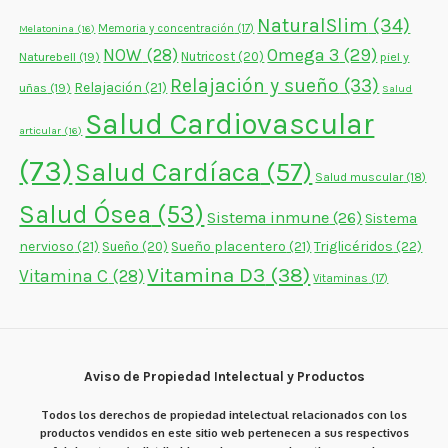
NaturalSlim
(34)
Memoria y concentración
(17)
Melatonina
(16)
NOW
(28)
Omega 3
(29)
Naturebell
(19)
Nutricost
(20)
piel y
Relajación y sueño
(33)
Relajación
(21)
uñas
(19)
Salud
Salud Cardiovascular
articular
(16)
(73)
Salud Cardíaca
(57)
Salud muscular
(18)
Salud Ósea
(53)
Sistema inmune
(26)
Sistema
nervioso
(21)
Sueño placentero
(21)
Triglicéridos
(22)
Sueño
(20)
Vitamina D3
(38)
Vitamina C
(28)
Vitaminas
(17)
Aviso de Propiedad Intelectual y Productos
Todos los derechos de propiedad intelectual relacionados con los
productos vendidos en este sitio web pertenecen a sus respectivos