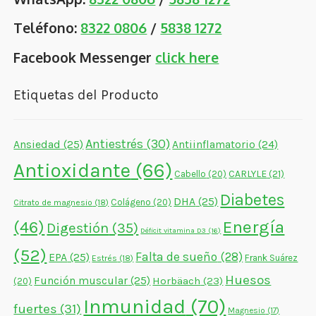
Teléfono:
8322 0806
/
5838 1272
Facebook Messenger
click here
Etiquetas del Producto
Antiestrés
(30)
Ansiedad
(25)
Antiinflamatorio
(24)
Antioxidante
(66)
CARLYLE
(21)
Cabello
(20)
Diabetes
DHA
(25)
Colágeno
(20)
Citrato de magnesio
(18)
Energía
(46)
Digestión
(35)
Déficit vitamina D3
(16)
(52)
Falta de sueño
(28)
EPA
(25)
Frank Suárez
Estrés
(18)
Huesos
Función muscular
(25)
Horbäach
(23)
(20)
Inmunidad
(70)
fuertes
(31)
Magnesio
(17)