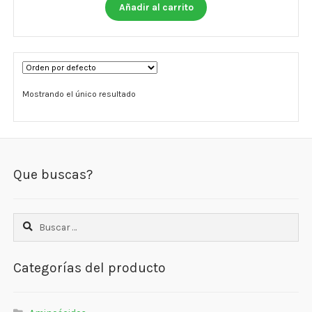
Otros
Añadir al carrito
Antioxidantes
NaturalSlim
Mostrando el único resultado
Cabello, Piel y Uñas
Sueño
Omega 3 Y Omega 369
Que buscas?
Niños
Buscar:
Diabetes
Para Hombres
Categorías del producto
Multivitaminas Adultos 18 A 49 Años