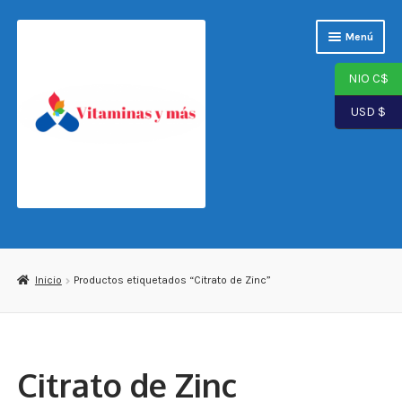
Saltar
Ir
Menú
a
al
navegación
contenido
NIO C$
USD $
Página de inicio
Tienda
Inicio
Productos etiquetados “Citrato de Zinc”
Carrito
Finalizar compra
Citrato de Zinc
Mi cuenta