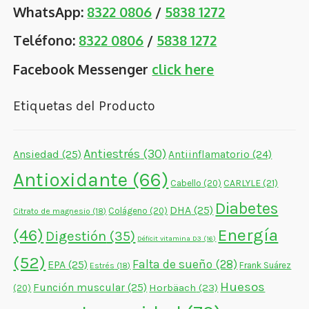
WhatsApp:
8322 0806
/
5838 1272
Teléfono:
8322 0806
/
5838 1272
Facebook Messenger
click here
Etiquetas del Producto
Antiestrés
(30)
Ansiedad
(25)
Antiinflamatorio
(24)
Antioxidante
(66)
CARLYLE
(21)
Cabello
(20)
Diabetes
DHA
(25)
Colágeno
(20)
Citrato de magnesio
(18)
Energía
(46)
Digestión
(35)
Déficit vitamina D3
(16)
(52)
Falta de sueño
(28)
EPA
(25)
Frank Suárez
Estrés
(18)
Huesos
Función muscular
(25)
Horbäach
(23)
(20)