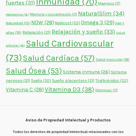
Inmunidad
(70)
fuertes
(31)
Magnesio
(17)
NaturalSlim
(34)
Memoria y concentración
(17)
Melatonina
(16)
NOW
(28)
Omega 3
(29)
Naturebell
(19)
Nutricost
(20)
piel y
Relajación y sueño
(33)
Relajación
(21)
uñas
(19)
Salud
Salud Cardiovascular
articular
(16)
(73)
Salud Cardíaca
(57)
Salud muscular
(18)
Salud Ósea
(53)
Sistema inmune
(26)
Sistema
nervioso
(21)
Sueño placentero
(21)
Triglicéridos
(22)
Sueño
(20)
Vitamina D3
(38)
Vitamina C
(28)
Vitaminas
(17)
Aviso de Propiedad Intelectual y Productos
Todos los derechos de propiedad intelectual relacionados con los