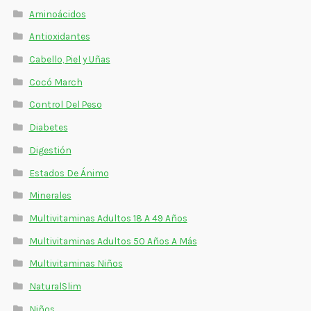
Estados De Ánimo
Aminoácidos
Antioxidantes
Control Del Peso
Cabello, Piel y Uñas
Cocó March
Cocó March
Control Del Peso
Aminoácidos
Diabetes
Salud Visual
Digestión
Multivitaminas Adultos 50 Años A Más
Estados De Ánimo
Minerales
Multivitaminas Niños
Multivitaminas Adultos 18 A 49 Años
Multivitaminas Adultos 50 Años A Más
Multivitaminas Niños
NaturalSlim
Niños