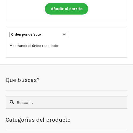
Otros
Añadir al carrito
Antioxidantes
NaturalSlim
Cabello, Piel y Uñas
Mostrando el único resultado
Sueño
Omega 3 Y Omega 369
Que buscas?
Niños
Diabetes
Buscar:
Para Hombres
Categorías del producto
Multivitaminas Adultos 18 A 49 Años