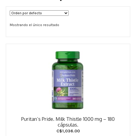
Términos y Condiciones
Mostrando el único resultado
Contáctenos
————-
Minerales
Vitaminas Por Letras
Suplementos Herbales
Digestión
Para Mujeres
Puritan’s Pride. Milk Thistle 1000 mg – 180
Salud Ósea y Articular
cápsulas.
C$
1,036.00