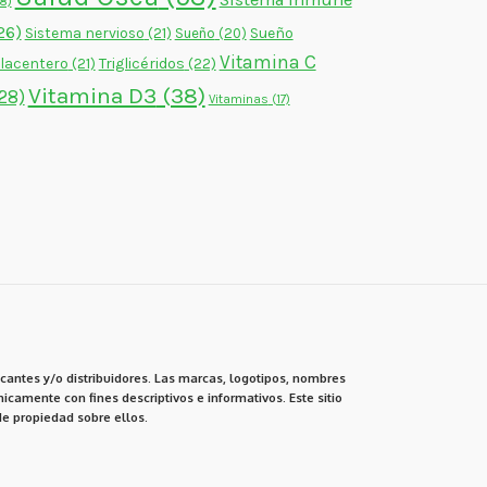
18)
26)
Sistema nervioso
(21)
Sueño
Sueño
(20)
Vitamina C
lacentero
(21)
Triglicéridos
(22)
Vitamina D3
(38)
28)
Vitaminas
(17)
cantes y/o distribuidores. Las marcas, logotipos, nombres
icamente con fines descriptivos e informativos. Este sitio
e propiedad sobre ellos.