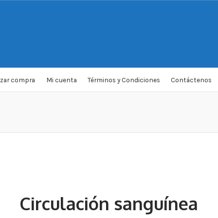
izar compra
Mi cuenta
Términos y Condiciones
Contáctenos
”
Circulación sanguínea