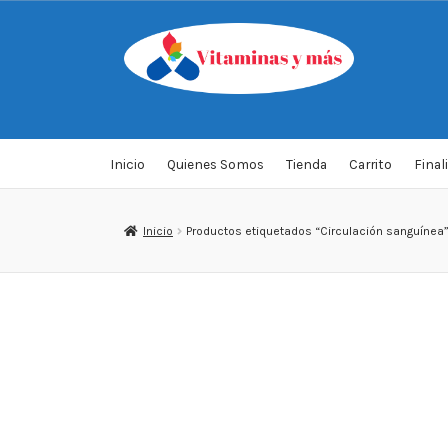
Saltar
Ir
a
al
navegación
contenido
Inicio
Quienes Somos
Tienda
Carrito
Final
Inicio
Productos etiquetados “Circulación sanguínea