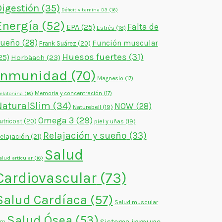
Digestión
(35)
Déficit vitamina D3
(16)
Energía
(52)
Falta de
EPA
(25)
Estrés
(18)
sueño
(28)
Función muscular
Frank Suárez
(20)
Huesos fuertes
(31)
25)
Horbäach
(23)
Inmunidad
(70)
Magnesio
(17)
Memoria y concentración
(17)
elatonina
(16)
NaturalSlim
(34)
NOW
(28)
Naturebell
(19)
Omega 3
(29)
utricost
(20)
piel y uñas
(19)
Relajación y sueño
(33)
elajación
(21)
Salud
alud articular
(16)
Cardiovascular
(73)
Salud Cardíaca
(57)
Salud muscular
Salud Ósea
(53)
Sistema inmune