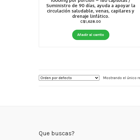
1000mg por porción – 180 cápsulas /
Suministro de 90 días, ayuda a apoyar la
circulación saludable, venas, capilares y
drenaje linfático.
C$
1,628.00
Añadir al carrito
Mostrando el único r
Que buscas?