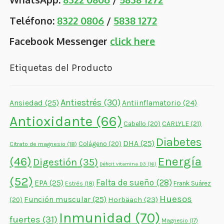
Teléfono:
8322 0806
/
5838 1272
Facebook Messenger
click here
Etiquetas del Producto
Antiestrés
(30)
Ansiedad
(25)
Antiinflamatorio
(24)
Antioxidante
(66)
CARLYLE
(21)
Cabello
(20)
Diabetes
DHA
(25)
Colágeno
(20)
Citrato de magnesio
(18)
Energía
(46)
Digestión
(35)
Déficit vitamina D3
(16)
(52)
Falta de sueño
(28)
EPA
(25)
Frank Suárez
Estrés
(18)
Huesos
Función muscular
(25)
Horbäach
(23)
(20)
Inmunidad
(70)
fuertes
(31)
Magnesio
(17)