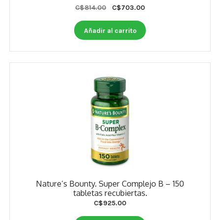
Estados De Ánimo
Original
Current
C$
814.00
C$
703.00
price
price
was:
is:
Control Del Peso
Añadir al carrito
C$814.00.
C$703.00.
Cocó March
Aminoácidos
Salud Visual
Multivitaminas Adultos 50 Años A Más
Multivitaminas Niños
Nature’s Bounty. Super Complejo B – 150
tabletas recubiertas.
C$
925.00