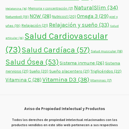
NaturalSlim
(34)
Memoria y concentración
(17)
Melatonina
(16)
NOW
(28)
Omega 3
(29)
Naturebell
(19)
Nutricost
(20)
piel y
Relajación y sueño
(33)
Relajación
(21)
uñas
(19)
Salud
Salud Cardiovascular
articular
(16)
(73)
Salud Cardíaca
(57)
Salud muscular
(18)
Salud Ósea
(53)
Sistema inmune
(26)
Sistema
nervioso
(21)
Sueño placentero
(21)
Triglicéridos
(22)
Sueño
(20)
Vitamina D3
(38)
Vitamina C
(28)
Vitaminas
(17)
Aviso de Propiedad Intelectual y Productos
Todos los derechos de propiedad intelectual relacionados con los
productos vendidos en este sitio web pertenecen a sus respectivos