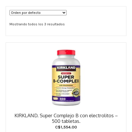
Términos y Condiciones
Mostrando todos los 3 resultados
Contáctenos
————-
Minerales
Vitaminas Por Letras
Suplementos Herbales
Digestión
Para Mujeres
KIRKLAND. Super Complejo B con electrolitos –
Salud Ósea y Articular
500 tabletas.
C$
1,554.00