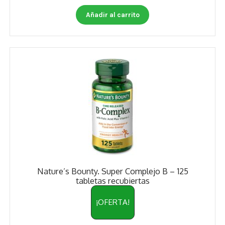
Otros
Añadir al carrito
Antioxidantes
NaturalSlim
Cabello, Piel y Uñas
Sueño
Omega 3 Y Omega 369
Niños
Diabetes
Nature’s Bounty. Super Complejo B – 125
tabletas recubiertas
Para Hombres
¡OFERTA!
Multivitaminas Adultos 18 A 49 Años