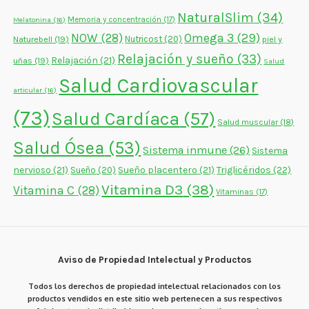
NaturalSlim
(34)
Memoria y concentración
(17)
Melatonina
(16)
NOW
(28)
Omega 3
(29)
Naturebell
(19)
Nutricost
(20)
piel y
Relajación y sueño
(33)
Relajación
(21)
uñas
(19)
Salud
Salud Cardiovascular
articular
(16)
(73)
Salud Cardíaca
(57)
Salud muscular
(18)
Salud Ósea
(53)
Sistema inmune
(26)
Sistema
nervioso
(21)
Sueño placentero
(21)
Triglicéridos
(22)
Sueño
(20)
Vitamina D3
(38)
Vitamina C
(28)
Vitaminas
(17)
Aviso de Propiedad Intelectual y Productos
Todos los derechos de propiedad intelectual relacionados con los
productos vendidos en este sitio web pertenecen a sus respectivos