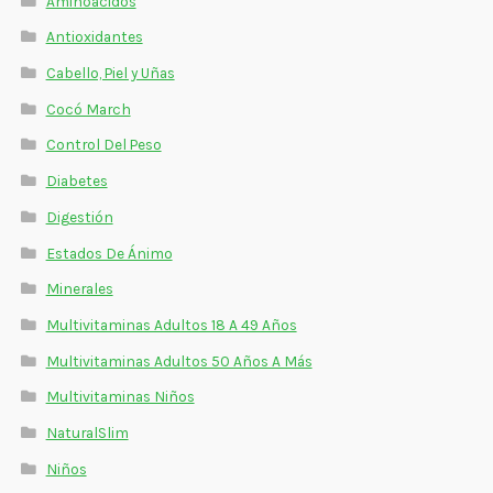
Aminoácidos
Estados De Ánimo
Antioxidantes
Control Del Peso
Cabello, Piel y Uñas
Cocó March
Cocó March
Control Del Peso
Aminoácidos
Diabetes
Digestión
Salud Visual
Estados De Ánimo
Multivitaminas Adultos 50 Años A Más
Minerales
Multivitaminas Niños
Multivitaminas Adultos 18 A 49 Años
Multivitaminas Adultos 50 Años A Más
Multivitaminas Niños
NaturalSlim
Niños