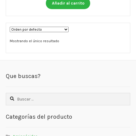
Otros
Añadir al carrito
Antioxidantes
NaturalSlim
Mostrando el único resultado
Cabello, Piel y Uñas
Sueño
Omega 3 Y Omega 369
Que buscas?
Niños
Buscar:
Diabetes
Para Hombres
Categorías del producto
Multivitaminas Adultos 18 A 49 Años