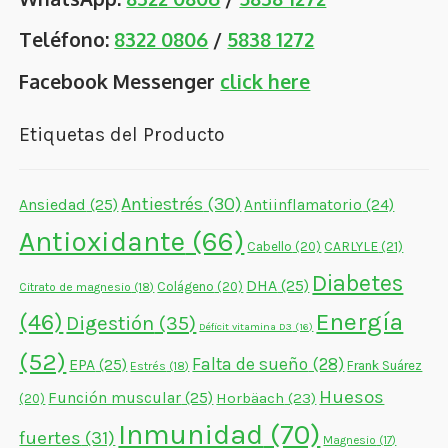
Teléfono:
8322 0806
/
5838 1272
Facebook Messenger
click here
Etiquetas del Producto
Antiestrés
(30)
Ansiedad
(25)
Antiinflamatorio
(24)
Antioxidante
(66)
CARLYLE
(21)
Cabello
(20)
Diabetes
DHA
(25)
Colágeno
(20)
Citrato de magnesio
(18)
Energía
(46)
Digestión
(35)
Déficit vitamina D3
(16)
(52)
Falta de sueño
(28)
EPA
(25)
Frank Suárez
Estrés
(18)
Huesos
Función muscular
(25)
Horbäach
(23)
(20)
Inmunidad
(70)
fuertes
(31)
Magnesio
(17)