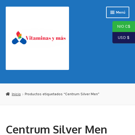
Saltar
Ir
Menú
a
al
navegación
contenido
NIO C$
USD $
Página de inicio
Tienda
Inicio
Productos etiquetados “Centrum Silver Men”
Carrito
Finalizar compra
Centrum Silver Men
Mi cuenta