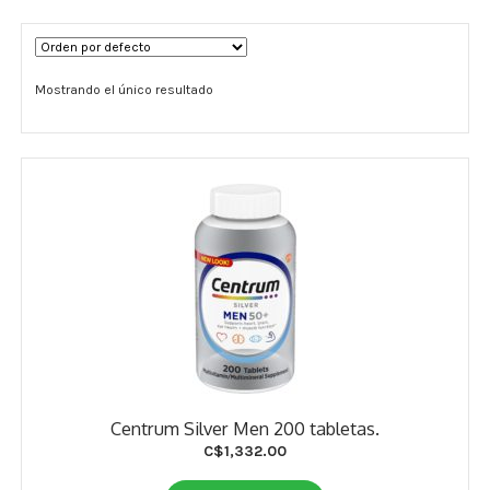
Términos y Condiciones
Mostrando el único resultado
Contáctenos
————-
Minerales
Vitaminas Por Letras
Suplementos Herbales
Digestión
Para Mujeres
Centrum Silver Men 200 tabletas.
Salud Ósea y Articular
C$
1,332.00