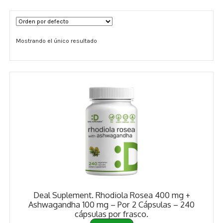
Términos y Condiciones
Mostrando el único resultado
Contáctenos
————-
Minerales
Vitaminas Por Letras
Suplementos Herbales
Digestión
Para Mujeres
Deal Suplement. Rhodiola Rosea 400 mg +
Salud Ósea y Articular
Ashwagandha 100 mg – Por 2 Cápsulas – 240
cápsulas por frasco.