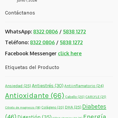
junio 1, 2026
Contáctanos
WhatsApp:
8322 0806
/
5838 1272
Teléfono:
8322 0806
/
5838 1272
Facebook Messenger
click here
Etiquetas del Producto
Antiestrés
(30)
Ansiedad
(25)
Antiinflamatorio
(24)
Antioxidante
(66)
CARLYLE
(21)
Cabello
(20)
Diabetes
DHA
(25)
Colágeno
(20)
Citrato de magnesio
(18)
Energía
(46)
Digestión
(35)
Déficit vitamina D3
(16)