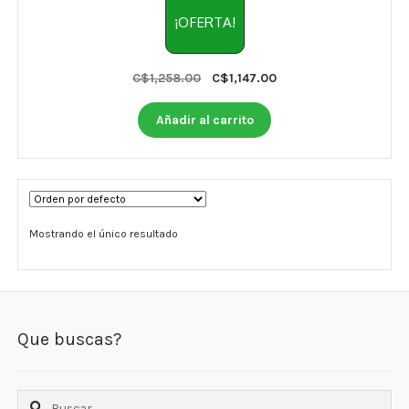
Otros
¡OFERTA!
Antioxidantes
Original
Current
C$
1,258.00
C$
1,147.00
NaturalSlim
price
price
was:
is:
Añadir al carrito
Cabello, Piel y Uñas
C$1,258.00.
C$1,147.00.
Sueño
Omega 3 Y Omega 369
Mostrando el único resultado
Niños
Diabetes
Que buscas?
Para Hombres
Multivitaminas Adultos 18 A 49 Años
Buscar: