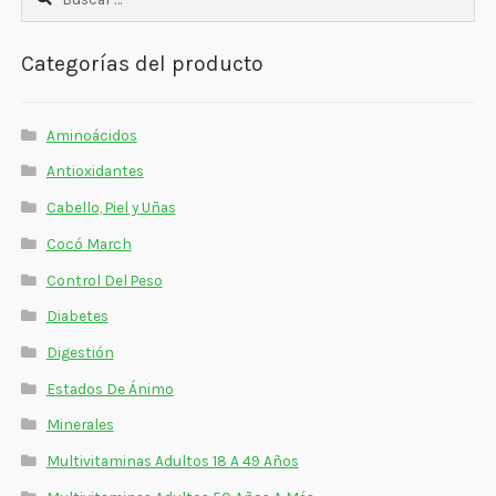
Estados De Ánimo
Categorías del producto
Control Del Peso
Cocó March
Aminoácidos
Aminoácidos
Antioxidantes
Cabello, Piel y Uñas
Salud Visual
Cocó March
Multivitaminas Adultos 50 Años A Más
Control Del Peso
Diabetes
Multivitaminas Niños
Digestión
Estados De Ánimo
Minerales
Multivitaminas Adultos 18 A 49 Años