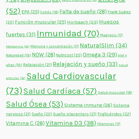
(52)
Falta de sueño
(28)
EPA
(25)
Frank Suárez
Estrés
(18)
Huesos
Función muscular
(25)
Horbäach
(23)
(20)
Inmunidad
(70)
fuertes
(31)
Magnesio
(17)
NaturalSlim
(34)
Memoria y concentración
(17)
Melatonina
(16)
NOW
(28)
Omega 3
(29)
Naturebell
(19)
Nutricost
(20)
piel y
Relajación y sueño
(33)
Relajación
(21)
uñas
(19)
Salud
Salud Cardiovascular
articular
(16)
(73)
Salud Cardíaca
(57)
Salud muscular
(18)
Salud Ósea
(53)
Sistema inmune
(26)
Sistema
nervioso
(21)
Sueño placentero
(21)
Triglicéridos
(22)
Sueño
(20)
Vitamina D3
(38)
Vitamina C
(28)
Vitaminas
(17)