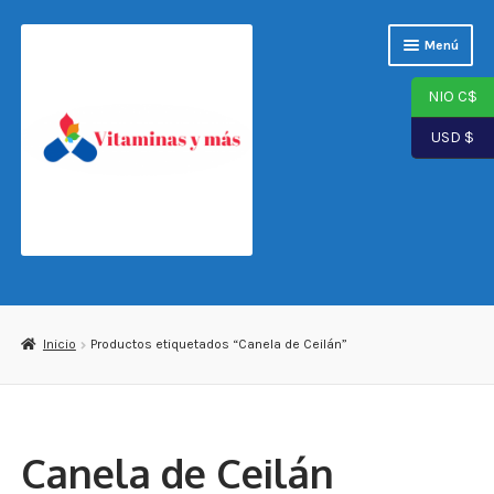
Saltar
Ir
Menú
a
al
navegación
contenido
NIO C$
USD $
Página de inicio
Tienda
Inicio
Productos etiquetados “Canela de Ceilán”
Carrito
Finalizar compra
Canela de Ceilán
Mi cuenta