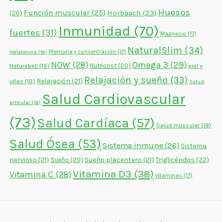
Huesos
Función muscular
(25)
Horbäach
(23)
(20)
Inmunidad
(70)
fuertes
(31)
Magnesio
(17)
NaturalSlim
(34)
Memoria y concentración
(17)
Melatonina
(16)
NOW
(28)
Omega 3
(29)
Naturebell
(19)
Nutricost
(20)
piel y
Relajación y sueño
(33)
Relajación
(21)
uñas
(19)
Salud
Salud Cardiovascular
articular
(16)
(73)
Salud Cardíaca
(57)
Salud muscular
(18)
Salud Ósea
(53)
Sistema inmune
(26)
Sistema
nervioso
(21)
Sueño placentero
(21)
Triglicéridos
(22)
Sueño
(20)
Vitamina D3
(38)
Vitamina C
(28)
Vitaminas
(17)