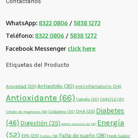
Contáctanos
WhatsApp:
8322 0806
/
5838 1272
Teléfono:
8322 0806
/
5838 1272
Facebook Messenger
click here
Etiquetas del Producto
Antiestrés
(30)
Ansiedad
(25)
Antiinflamatorio
(24)
Antioxidante
(66)
CARLYLE
(21)
Cabello
(20)
Diabetes
DHA
(25)
Colágeno
(20)
Citrato de magnesio
(18)
Energía
(46)
Digestión
(35)
Déficit vitamina D3
(16)
(52)
Falta de sueño
(28)
EPA
(25)
Frank Suárez
Estrés
(18)