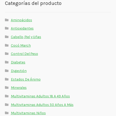
Categorías del producto
Estados De Ánimo
Control Del Peso
Aminoácidos
Cocó March
Antioxidantes
Cabello, Piel y Uñas
Aminoácidos
Cocó March
Salud Visual
Control Del Peso
Diabetes
Multivitaminas Adultos 50 Años A Más
Digestión
Multivitaminas Niños
Estados De Ánimo
Minerales
Multivitaminas Adultos 18 A 49 Años
Multivitaminas Adultos 50 Años A Más
Multivitaminas Niños