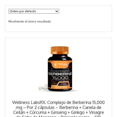
Términos y Condiciones
Mostrando el único resultado
Contáctenos
————-
Minerales
Vitaminas Por Letras
Suplementos Herbales
Digestión
Para Mujeres
Wellness LabsRX. Complejo de Berberina 15,000
Salud Ósea y Articular
mg – Por 2 cápsulas – Berberina + Canela de
Ceilán + Cúrcuma + Ginseng + Ginkgo + Vinagre