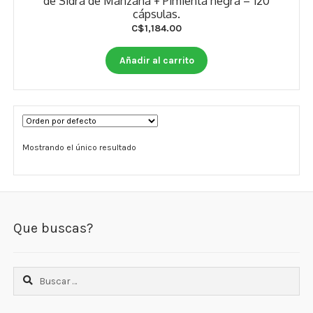
de Sidra de Manzana + Pimienta negra – 120
Otros
cápsulas.
C$
1,184.00
Antioxidantes
Añadir al carrito
NaturalSlim
Cabello, Piel y Uñas
Sueño
Mostrando el único resultado
Omega 3 Y Omega 369
Niños
Que buscas?
Diabetes
Para Hombres
Buscar:
Multivitaminas Adultos 18 A 49 Años