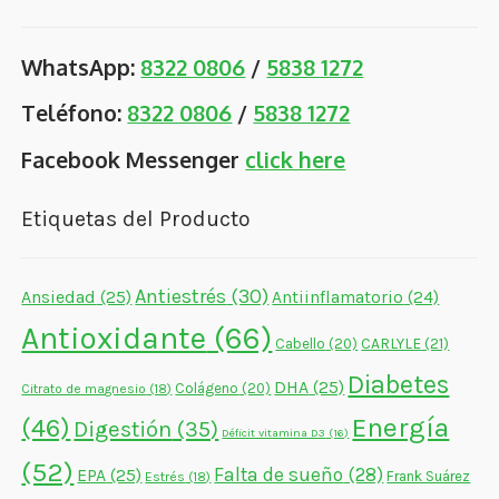
WhatsApp:
8322 0806
/
5838 1272
Teléfono:
8322 0806
/
5838 1272
Facebook Messenger
click here
Etiquetas del Producto
Antiestrés
(30)
Ansiedad
(25)
Antiinflamatorio
(24)
Antioxidante
(66)
CARLYLE
(21)
Cabello
(20)
Diabetes
DHA
(25)
Colágeno
(20)
Citrato de magnesio
(18)
Energía
(46)
Digestión
(35)
Déficit vitamina D3
(16)
(52)
Falta de sueño
(28)
EPA
(25)
Frank Suárez
Estrés
(18)