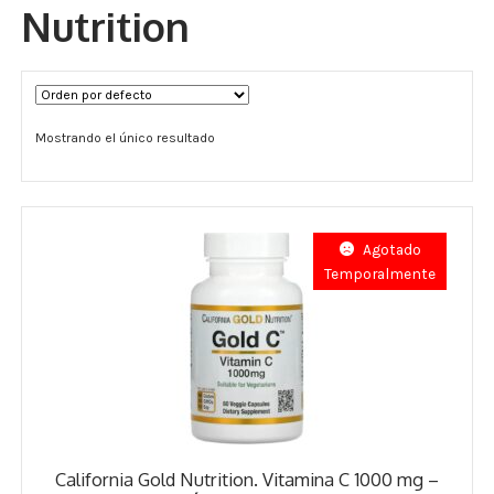
Nutrition
Términos y Condiciones
Contáctenos
Mostrando el único resultado
————-
Minerales
Vitaminas Por Letras
Agotado
Temporalmente
Suplementos Herbales
Digestión
Para Mujeres
Salud Ósea y Articular
California Gold Nutrition. Vitamina C 1000 mg –