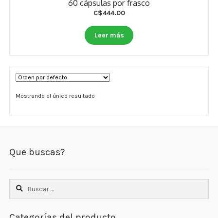
60 cápsulas por frasco
Otros
C$
444.00
Antioxidantes
Leer más
NaturalSlim
Cabello, Piel y Uñas
Sueño
Mostrando el único resultado
Omega 3 Y Omega 369
Niños
Que buscas?
Diabetes
Para Hombres
Buscar:
Multivitaminas Adultos 18 A 49 Años
Categorías del producto