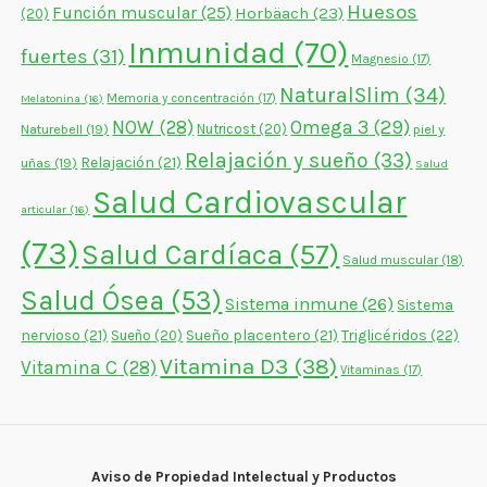
Huesos
Función muscular
(25)
Horbäach
(23)
(20)
Inmunidad
(70)
fuertes
(31)
Magnesio
(17)
NaturalSlim
(34)
Memoria y concentración
(17)
Melatonina
(16)
NOW
(28)
Omega 3
(29)
Naturebell
(19)
Nutricost
(20)
piel y
Relajación y sueño
(33)
Relajación
(21)
uñas
(19)
Salud
Salud Cardiovascular
articular
(16)
(73)
Salud Cardíaca
(57)
Salud muscular
(18)
Salud Ósea
(53)
Sistema inmune
(26)
Sistema
nervioso
(21)
Sueño placentero
(21)
Triglicéridos
(22)
Sueño
(20)
Vitamina D3
(38)
Vitamina C
(28)
Vitaminas
(17)
Aviso de Propiedad Intelectual y Productos