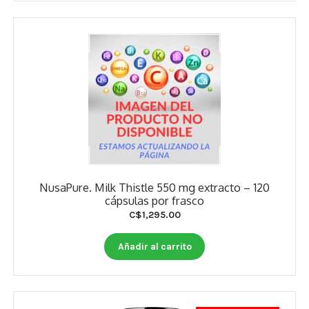
Estados De Ánimo
Control Del Peso
Cocó March
Aminoácidos
Salud Visual
Multivitaminas Adultos 50 Años A Más
NusaPure. Milk Thistle 550 mg extracto – 120
cápsulas por frasco
Multivitaminas Niños
C$
1,295.00
Añadir al carrito