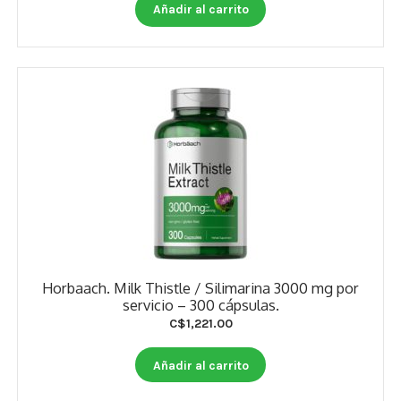
Otros
Añadir al carrito
Antioxidantes
NaturalSlim
Cabello, Piel y Uñas
Sueño
Omega 3 Y Omega 369
Niños
Horbaach. Milk Thistle / Silimarina 3000 mg por
Diabetes
servicio – 300 cápsulas.
C$
1,221.00
Para Hombres
Añadir al carrito
Multivitaminas Adultos 18 A 49 Años