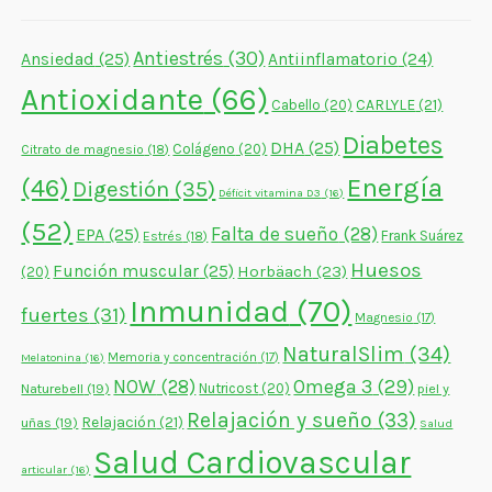
Antiestrés
(30)
Ansiedad
(25)
Antiinflamatorio
(24)
Antioxidante
(66)
CARLYLE
(21)
Cabello
(20)
Diabetes
DHA
(25)
Colágeno
(20)
Citrato de magnesio
(18)
Energía
(46)
Digestión
(35)
Déficit vitamina D3
(16)
(52)
Falta de sueño
(28)
EPA
(25)
Frank Suárez
Estrés
(18)
Huesos
Función muscular
(25)
Horbäach
(23)
(20)
Inmunidad
(70)
fuertes
(31)
Magnesio
(17)
NaturalSlim
(34)
Memoria y concentración
(17)
Melatonina
(16)
NOW
(28)
Omega 3
(29)
Naturebell
(19)
Nutricost
(20)
piel y
Relajación y sueño
(33)
Relajación
(21)
uñas
(19)
Salud
Salud Cardiovascular
articular
(16)