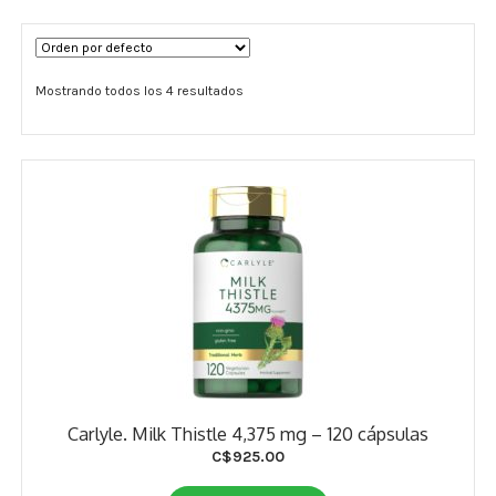
Términos y Condiciones
Mostrando todos los 4 resultados
Contáctenos
————-
Minerales
Vitaminas Por Letras
Suplementos Herbales
Digestión
Para Mujeres
Carlyle. Milk Thistle 4,375 mg – 120 cápsulas
Salud Ósea y Articular
C$
925.00