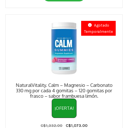
Agotado
Temporalmente
NaturalVitality. Calm – Magnesio – Carbonato
330 mg por cada 4 gomitas – 120 gomitas por
frasco – sabor frambuesa limón.
¡OFERTA!
Original
Current
C$
1,332.00
C$
1,073.00