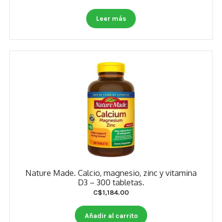
price
price
was:
is:
Leer más
C$1,332.00.
C$1,073.00.
Nature Made. Calcio, magnesio, zinc y vitamina
D3 – 300 tabletas.
C$
1,184.00
Añadir al carrito