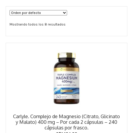
Términos y Condiciones
Mostrando todos los 8 resultados
Contáctenos
————-
Minerales
Vitaminas Por Letras
Suplementos Herbales
Digestión
Para Mujeres
Carlyle. Complejo de Magnesio (Citrato, Glicinato
Salud Ósea y Articular
y Malato) 400 mg – Por cada 2 cápsulas – 240
cápsulas por frasco.