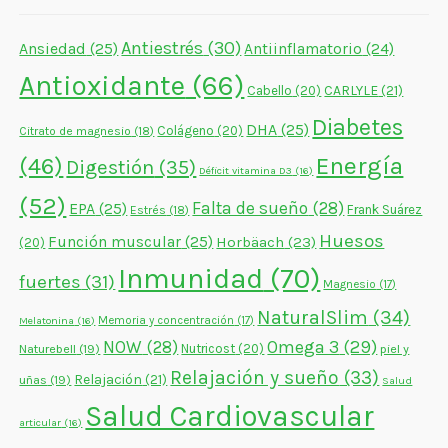
Antiestrés
(30)
Ansiedad
(25)
Antiinflamatorio
(24)
Antioxidante
(66)
CARLYLE
(21)
Cabello
(20)
Diabetes
DHA
(25)
Colágeno
(20)
Citrato de magnesio
(18)
Energía
(46)
Digestión
(35)
Déficit vitamina D3
(16)
(52)
Falta de sueño
(28)
EPA
(25)
Frank Suárez
Estrés
(18)
Huesos
Función muscular
(25)
Horbäach
(23)
(20)
Inmunidad
(70)
fuertes
(31)
Magnesio
(17)
NaturalSlim
(34)
Memoria y concentración
(17)
Melatonina
(16)
NOW
(28)
Omega 3
(29)
Naturebell
(19)
Nutricost
(20)
piel y
Relajación y sueño
(33)
Relajación
(21)
uñas
(19)
Salud
Salud Cardiovascular
articular
(16)