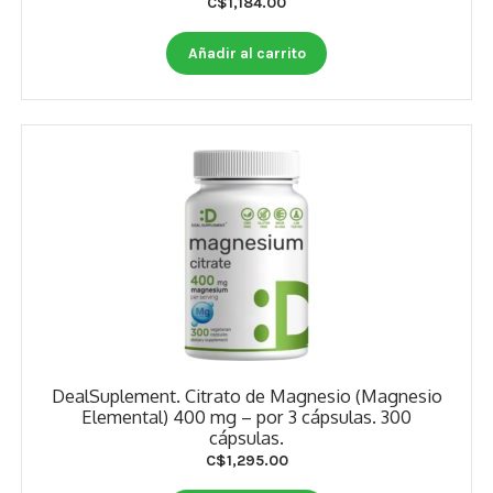
C$
1,184.00
Otros
Añadir al carrito
Antioxidantes
NaturalSlim
Cabello, Piel y Uñas
Sueño
Omega 3 Y Omega 369
Niños
Diabetes
DealSuplement. Citrato de Magnesio (Magnesio
Para Hombres
Elemental) 400 mg – por 3 cápsulas. 300
cápsulas.
Multivitaminas Adultos 18 A 49 Años
C$
1,295.00