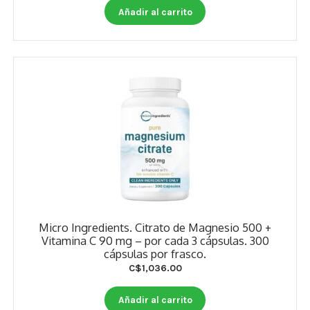
Estados De Ánimo
Añadir al carrito
Control Del Peso
Cocó March
Aminoácidos
Salud Visual
Multivitaminas Adultos 50 Años A Más
Multivitaminas Niños
Micro Ingredients. Citrato de Magnesio 500 +
Vitamina C 90 mg – por cada 3 cápsulas. 300
cápsulas por frasco.
C$
1,036.00
Añadir al carrito