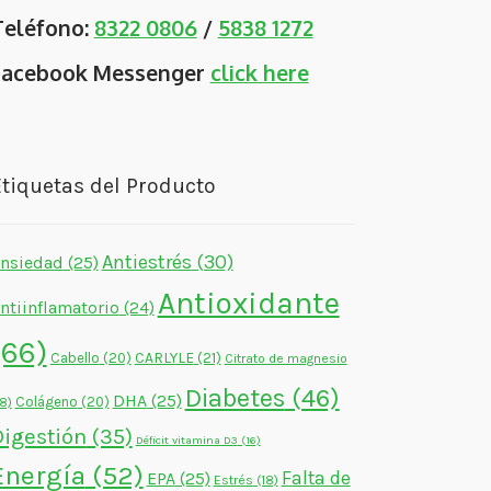
Teléfono:
8322 0806
/
5838 1272
Facebook Messenger
click here
tiquetas del Producto
Antiestrés
(30)
nsiedad
(25)
Antioxidante
ntiinflamatorio
(24)
(66)
CARLYLE
(21)
Cabello
(20)
Citrato de magnesio
Diabetes
(46)
DHA
(25)
Colágeno
(20)
18)
Digestión
(35)
Déficit vitamina D3
(16)
Energía
(52)
Falta de
EPA
(25)
Estrés
(18)