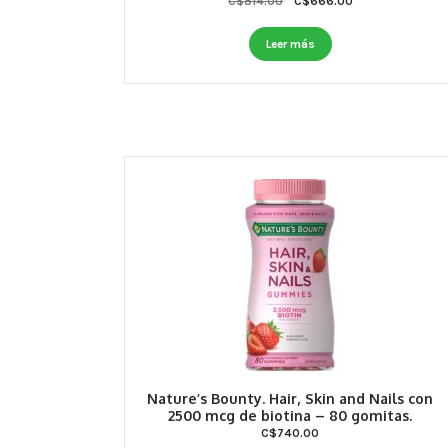
Original
Current
C$
814.00
C$
666.00
price
price
was:
is:
Leer más
C$814.00.
C$666.00.
Nature’s Bounty. Hair, Skin and Nails con
2500 mcg de biotina – 80 gomitas.
C$
740.00