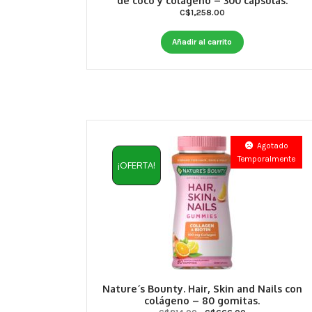
de coco y colageno – 300 capsulas.
C$
1,258.00
Añadir al carrito
Agotado
Temporalmente
¡OFERTA!
Nature´s Bounty. Hair, Skin and Nails con
colágeno – 80 gomitas.