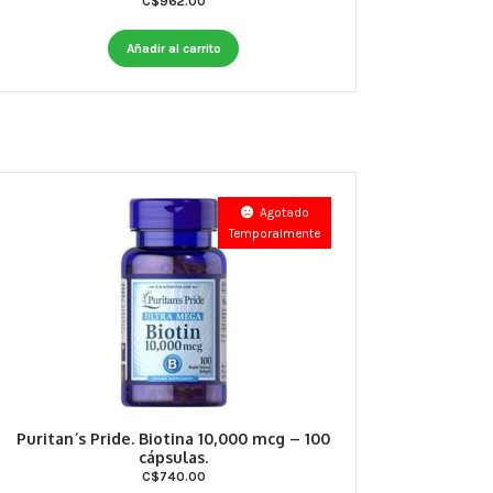
C$
962.00
Añadir al carrito
Agotado
Temporalmente
Puritan´s Pride. Biotina 10,000 mcg – 100
cápsulas.
C$
740.00