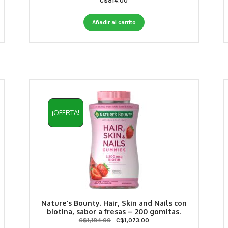
C$
814.00
Añadir al carrito
¡OFERTA!
Nature’s Bounty. Hair, Skin and Nails con
biotina, sabor a fresas – 200 gomitas.
Original
Current
C$
1,184.00
C$
1,073.00