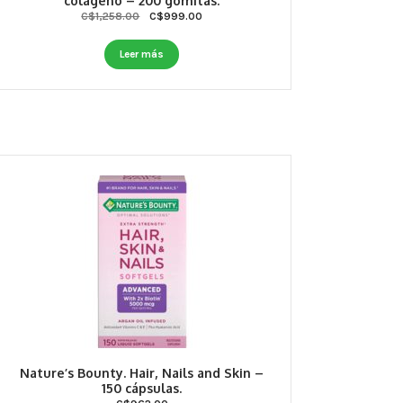
colágeno – 200 gomitas.
Original
Current
C$
1,258.00
C$
999.00
price
price
was:
is:
Leer más
C$1,258.00.
C$999.00.
Nature’s Bounty. Hair, Nails and Skin –
150 cápsulas.