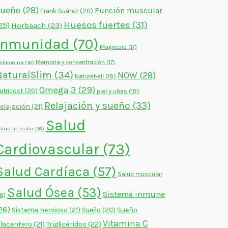
sueño
(28)
Función muscular
Frank Suárez
(20)
Huesos fuertes
(31)
25)
Horbäach
(23)
Inmunidad
(70)
Magnesio
(17)
Memoria y concentración
(17)
elatonina
(16)
NaturalSlim
(34)
NOW
(28)
Naturebell
(19)
Omega 3
(29)
utricost
(20)
piel y uñas
(19)
Relajación y sueño
(33)
elajación
(21)
Salud
alud articular
(16)
Cardiovascular
(73)
Salud Cardíaca
(57)
Salud muscular
Salud Ósea
(53)
Sistema inmune
18)
26)
Sistema nervioso
(21)
Sueño
Sueño
(20)
Vitamina C
lacentero
(21)
Triglicéridos
(22)