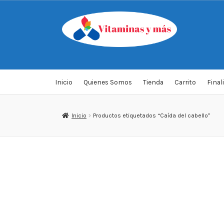
Saltar
Ir
a
al
navegación
contenido
Inicio
Quienes Somos
Tienda
Carrito
Final
Inicio
Productos etiquetados “Caída del cabello”