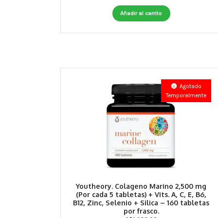
Añadir al carrito
Agotado
Temporalmente
Youtheory. Colageno Marino 2,500 mg
(Por cada 5 tabletas) + Vits. A, C, E, B6,
B12, Zinc, Selenio + Silica – 160 tabletas
por frasco.