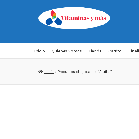
Saltar
Ir
a
al
navegación
contenido
Inicio
Quienes Somos
Tienda
Carrito
Final
Inicio
Productos etiquetados “Artritis”