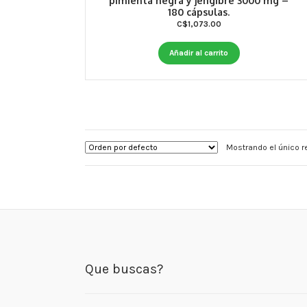
pimienta negra y jengibre 3000 mg –
180 cápsulas.
C$
1,073.00
Añadir al carrito
Mostrando el único r
Que buscas?