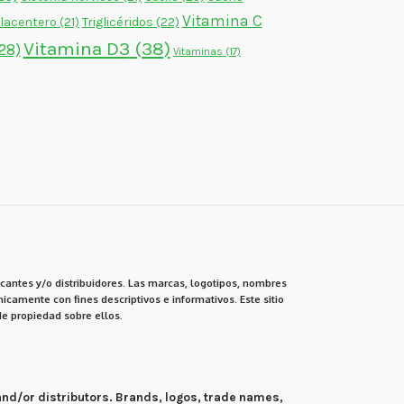
Vitamina C
lacentero
(21)
Triglicéridos
(22)
Vitamina D3
(38)
28)
Vitaminas
(17)
cantes y/o distribuidores. Las marcas, logotipos, nombres
icamente con fines descriptivos e informativos. Este sitio
e propiedad sobre ellos.
 and/or distributors. Brands, logos, trade names,