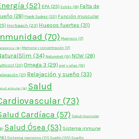
Energía
(52)
Falta de
EPA
(25)
Estrés
(18)
sueño
(28)
Función muscular
Frank Suárez
(20)
Huesos fuertes
(31)
25)
Horbäach
(23)
Inmunidad
(70)
Magnesio
(17)
Memoria y concentración
(17)
elatonina
(16)
NaturalSlim
(34)
NOW
(28)
Naturebell
(19)
Omega 3
(29)
utricost
(20)
piel y uñas
(19)
Relajación y sueño
(33)
elajación
(21)
Salud
alud articular
(16)
Cardiovascular
(73)
Salud Cardíaca
(57)
Salud muscular
Salud Ósea
(53)
Sistema inmune
18)
26)
Sistema nervioso
(21)
Sueño
Sueño
(20)