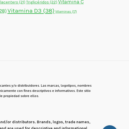
Vitamina C
lacentero
(21)
Triglicéridos
(22)
Vitamina D3
(38)
28)
Vitaminas
(17)
cantes y/o distribuidores. Las marcas, logotipos, nombres
icamente con fines descriptivos e informativos. Este sitio
e propiedad sobre ellos.
 and/or distributors. Brands, logos, trade names,
and are used for descriptive and informational