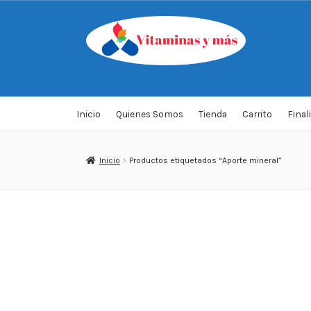
Saltar
Ir
a
al
navegación
contenido
Inicio
Quienes Somos
Tienda
Carrito
Final
Inicio
Productos etiquetados “Aporte mineral”