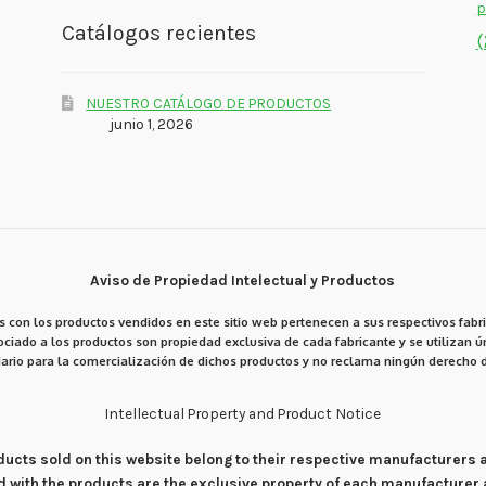
p
Catálogos recientes
(
NUESTRO CATÁLOGO DE PRODUCTOS
junio 1, 2026
Aviso de Propiedad Intelectual y Productos
 con los productos vendidos en este sitio web pertenecen a sus respectivos fabri
ciado a los productos son propiedad exclusiva de cada fabricante y se utilizan ún
ario para la comercialización de dichos productos y no reclama ningún derecho d
Intellectual Property and Product Notice
products sold on this website belong to their respective manufacturers
d with the products are the exclusive property of each manufacturer 