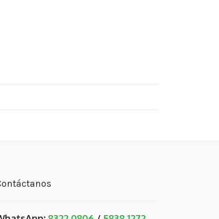
Contáctanos
WhatsApp:
8322 0806
/
5838 1272