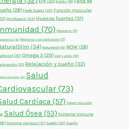
Energía
(52)
Falta de
EPA
(25)
Estrés
(18)
sueño
(28)
Función muscular
Frank Suárez
(20)
Huesos fuertes
(31)
25)
Horbäach
(23)
Inmunidad
(70)
Magnesio
(17)
Memoria y concentración
(17)
elatonina
(16)
NaturalSlim
(34)
NOW
(28)
Naturebell
(19)
Omega 3
(29)
utricost
(20)
piel y uñas
(19)
Relajación y sueño
(33)
elajación
(21)
Salud
alud articular
(16)
Cardiovascular
(73)
Salud Cardíaca
(57)
Salud muscular
Salud Ósea
(53)
Sistema inmune
18)
26)
Sistema nervioso
(21)
Sueño
Sueño
(20)