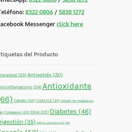
Teléfono:
8322 0806
/
5838 1272
Facebook Messenger
click here
tiquetas del Producto
Antiestrés
(30)
nsiedad
(25)
Antioxidante
ntiinflamatorio
(24)
(66)
CARLYLE
(21)
Cabello
(20)
Citrato de magnesio
Diabetes
(46)
DHA
(25)
Colágeno
(20)
18)
Digestión
(35)
Déficit vitamina D3
(16)