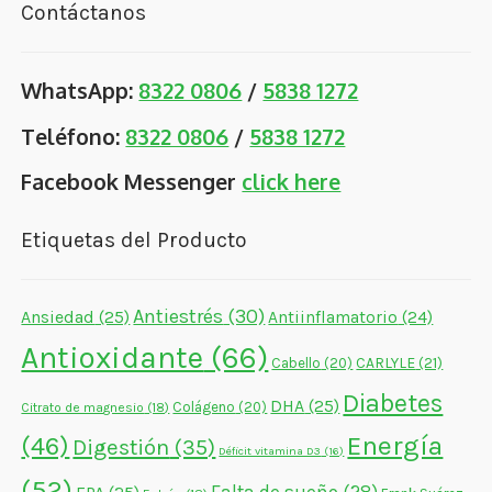
Contáctanos
WhatsApp:
8322 0806
/
5838 1272
Teléfono:
8322 0806
/
5838 1272
Facebook Messenger
click here
Etiquetas del Producto
Antiestrés
(30)
Ansiedad
(25)
Antiinflamatorio
(24)
Antioxidante
(66)
CARLYLE
(21)
Cabello
(20)
Diabetes
DHA
(25)
Colágeno
(20)
Citrato de magnesio
(18)
Energía
(46)
Digestión
(35)
Déficit vitamina D3
(16)
(52)