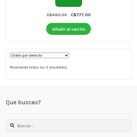
Original
Current
C$
962.00
C$
777.00
price
price
was:
is:
Añadir al carrito
C$962.00.
C$777.00.
Mostrando todos los 3 resultados
Que buscas?
Buscar: