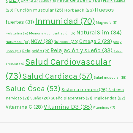
Falta de sueño
(28)
EPA
(25)
Frank Suárez
Estrés
(18)
Huesos
Función muscular
(25)
Horbäach
(23)
(20)
Inmunidad
(70)
fuertes
(31)
Magnesio
(17)
NaturalSlim
(34)
Memoria y concentración
(17)
Melatonina
(16)
NOW
(28)
Omega 3
(29)
Naturebell
(19)
Nutricost
(20)
piel y
Relajación y sueño
(33)
Relajación
(21)
uñas
(19)
Salud
Salud Cardiovascular
articular
(16)
(73)
Salud Cardíaca
(57)
Salud muscular
(18)
Salud Ósea
(53)
Sistema inmune
(26)
Sistema
nervioso
(21)
Sueño placentero
(21)
Triglicéridos
(22)
Sueño
(20)
Vitamina D3
(38)
Vitamina C
(28)
Vitaminas
(17)