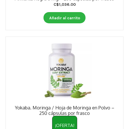
Estados De Ánimo
C$
1,036.00
Control Del Peso
Añadir al carrito
Cocó March
Aminoácidos
Salud Visual
Multivitaminas Adultos 50 Años A Más
Multivitaminas Niños
Yokaba. Moringa / Hoja de Moringa en Polvo –
250 cápsulas por frasco
¡OFERTA!