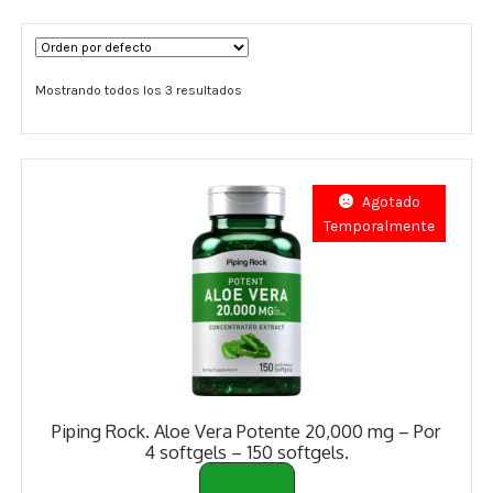
Términos y Condiciones
Mostrando todos los 3 resultados
Contáctenos
————-
Minerales
Agotado
Temporalmente
Vitaminas Por Letras
Suplementos Herbales
Digestión
Para Mujeres
Piping Rock. Aloe Vera Potente 20,000 mg – Por
Salud Ósea y Articular
4 softgels – 150 softgels.