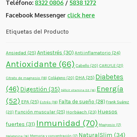
Teléfono:
8322 0806
/
5838 1272
Facebook Messenger
click here
Etiquetas del Producto
Antiestrés
(30)
Ansiedad
(25)
Antiinflamatorio
(24)
Antioxidante
(66)
CARLYLE
(21)
Cabello
(20)
Diabetes
DHA
(25)
Colágeno
(20)
Citrato de magnesio
(18)
Energía
(46)
Digestión
(35)
Déficit vitamina D3
(16)
(52)
Falta de sueño
(28)
EPA
(25)
Frank Suárez
Estrés
(18)
Huesos
Función muscular
(25)
Horbäach
(23)
(20)
Inmunidad
(70)
fuertes
(31)
Magnesio
(17)
NaturalSlim
(34)
Memoria y concentración
(17)
Melatonina
(16)