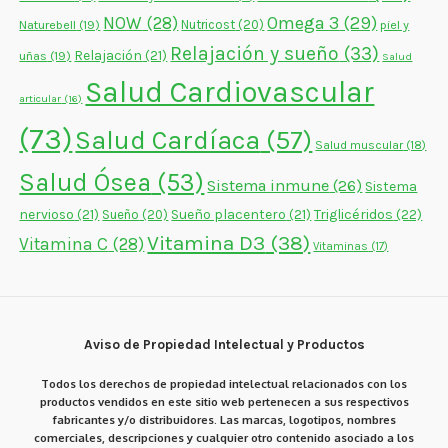
NOW
(28)
Omega 3
(29)
Naturebell
(19)
Nutricost
(20)
piel y
Relajación y sueño
(33)
Relajación
(21)
uñas
(19)
Salud
Salud Cardiovascular
articular
(16)
(73)
Salud Cardíaca
(57)
Salud muscular
(18)
Salud Ósea
(53)
Sistema inmune
(26)
Sistema
nervioso
(21)
Sueño placentero
(21)
Triglicéridos
(22)
Sueño
(20)
Vitamina D3
(38)
Vitamina C
(28)
Vitaminas
(17)
Aviso de Propiedad Intelectual y Productos
Todos los derechos de propiedad intelectual relacionados con los
productos vendidos en este sitio web pertenecen a sus respectivos
fabricantes y/o distribuidores. Las marcas, logotipos, nombres
comerciales, descripciones y cualquier otro contenido asociado a los