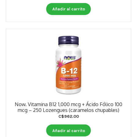
Otros
Añadir al carrito
Antioxidantes
NaturalSlim
Cabello, Piel y Uñas
Sueño
Omega 3 Y Omega 369
Niños
Diabetes
Now. Vitamina B12 1,000 mcg + Ácido Fólico 100
mcg – 250 Lozengues (caramelos chupables)
Para Hombres
C$
962.00
Multivitaminas Adultos 18 A 49 Años
Añadir al carrito