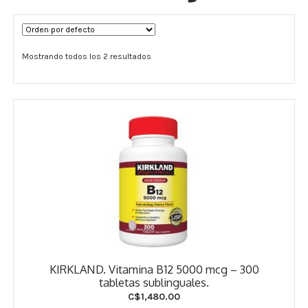
Términos y Condiciones
Mostrando todos los 2 resultados
Contáctenos
————-
Minerales
Vitaminas Por Letras
Suplementos Herbales
Digestión
Para Mujeres
KIRKLAND. Vitamina B12 5000 mcg – 300
Salud Ósea y Articular
tabletas sublinguales.
C$
1,480.00