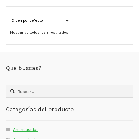
Estados De Ánimo
Control Del Peso
Mostrando todos los 2 resultados
Cocó March
Aminoácidos
Salud Visual
Que buscas?
Multivitaminas Adultos 50 Años A Más
Buscar:
Multivitaminas Niños
Categorías del producto
Aminoácidos