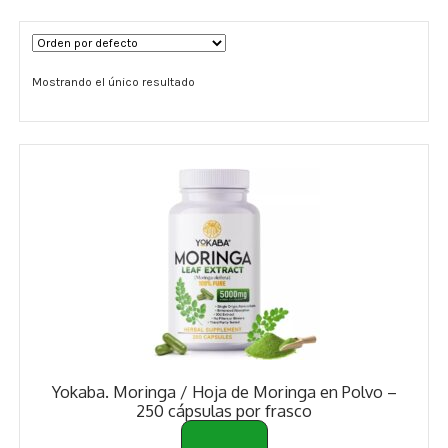
Términos y Condiciones
Mostrando el único resultado
Contáctenos
————-
Minerales
Vitaminas Por Letras
Suplementos Herbales
Digestión
Para Mujeres
Yokaba. Moringa / Hoja de Moringa en Polvo –
Salud Ósea y Articular
250 cápsulas por frasco