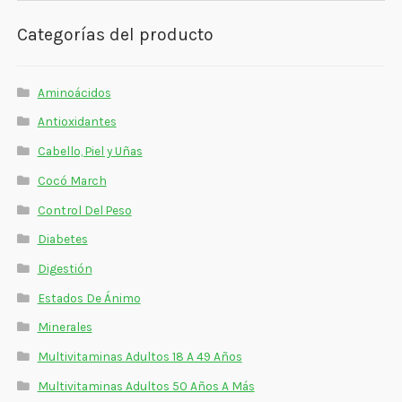
Estados De Ánimo
Categorías del producto
Control Del Peso
Aminoácidos
Cocó March
Antioxidantes
Aminoácidos
Cabello, Piel y Uñas
Salud Visual
Cocó March
Control Del Peso
Multivitaminas Adultos 50 Años A Más
Diabetes
Multivitaminas Niños
Digestión
Estados De Ánimo
Minerales
Multivitaminas Adultos 18 A 49 Años
Multivitaminas Adultos 50 Años A Más