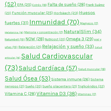
(52)
Falta de sueño
(28)
EPA
(25)
Frank Suárez
Estrés
(18)
Huesos
Función muscular
(25)
Horbäach
(23)
(20)
Inmunidad
(70)
fuertes
(31)
Magnesio
(17)
NaturalSlim
(34)
Memoria y concentración
(17)
Melatonina
(16)
NOW
(28)
Omega 3
(29)
Naturebell
(19)
Nutricost
(20)
piel y
Relajación y sueño
(33)
Relajación
(21)
uñas
(19)
Salud
Salud Cardiovascular
articular
(16)
(73)
Salud Cardíaca
(57)
Salud muscular
(18)
Salud Ósea
(53)
Sistema inmune
(26)
Sistema
nervioso
(21)
Sueño placentero
(21)
Triglicéridos
(22)
Sueño
(20)
Vitamina D3
(38)
Vitamina C
(28)
Vitaminas
(17)