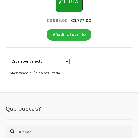
Otros
¡OFERTA!
Antioxidantes
Original
Current
C$
962.00
C$
777.00
price
price
NaturalSlim
was:
is:
Añadir al carrito
C$962.00.
C$777.00.
Cabello, Piel y Uñas
Sueño
Omega 3 Y Omega 369
Mostrando el único resultado
Niños
Diabetes
Que buscas?
Para Hombres
Multivitaminas Adultos 18 A 49 Años
Buscar: