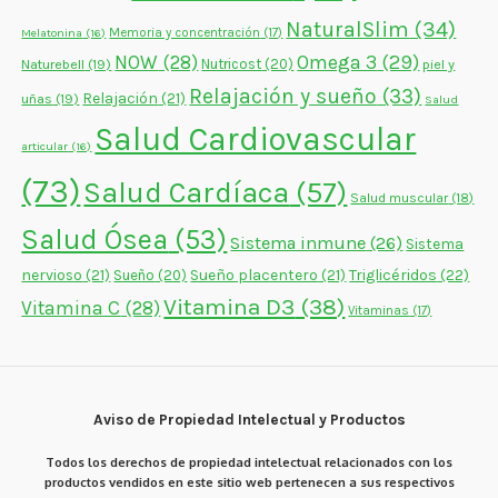
NaturalSlim
(34)
Memoria y concentración
(17)
Melatonina
(16)
NOW
(28)
Omega 3
(29)
Naturebell
(19)
Nutricost
(20)
piel y
Relajación y sueño
(33)
Relajación
(21)
uñas
(19)
Salud
Salud Cardiovascular
articular
(16)
(73)
Salud Cardíaca
(57)
Salud muscular
(18)
Salud Ósea
(53)
Sistema inmune
(26)
Sistema
nervioso
(21)
Sueño placentero
(21)
Triglicéridos
(22)
Sueño
(20)
Vitamina D3
(38)
Vitamina C
(28)
Vitaminas
(17)
Aviso de Propiedad Intelectual y Productos
Todos los derechos de propiedad intelectual relacionados con los
productos vendidos en este sitio web pertenecen a sus respectivos