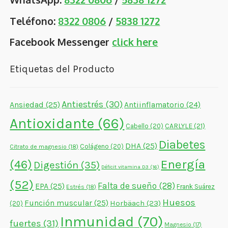
Teléfono:
8322 0806
/
5838 1272
Facebook Messenger
click here
Etiquetas del Producto
Antiestrés
(30)
Ansiedad
(25)
Antiinflamatorio
(24)
Antioxidante
(66)
CARLYLE
(21)
Cabello
(20)
Diabetes
DHA
(25)
Colágeno
(20)
Citrato de magnesio
(18)
Energía
(46)
Digestión
(35)
Déficit vitamina D3
(16)
(52)
Falta de sueño
(28)
EPA
(25)
Frank Suárez
Estrés
(18)
Huesos
Función muscular
(25)
Horbäach
(23)
(20)
Inmunidad
(70)
fuertes
(31)
Magnesio
(17)