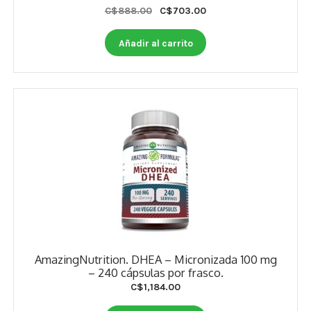
Estados De Ánimo
Original
Current
C$
888.00
C$
703.00
price
price
was:
is:
Control Del Peso
Añadir al carrito
C$888.00.
C$703.00.
Cocó March
Aminoácidos
Salud Visual
Multivitaminas Adultos 50 Años A Más
Multivitaminas Niños
AmazingNutrition. DHEA – Micronizada 100 mg
– 240 cápsulas por frasco.
C$
1,184.00