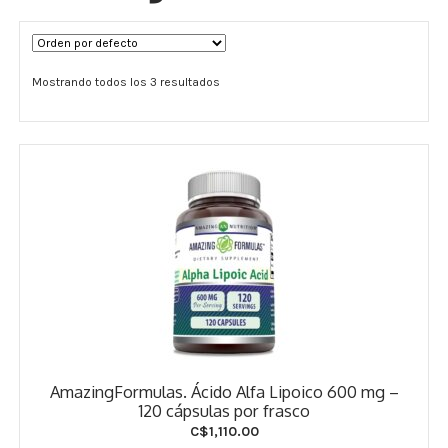
Términos y Condiciones
Mostrando todos los 3 resultados
Contáctenos
————-
Minerales
Vitaminas Por Letras
Suplementos Herbales
Digestión
Para Mujeres
AmazingFormulas. Ácido Alfa Lipoico 600 mg –
Salud Ósea y Articular
120 cápsulas por frasco
C$
1,110.00