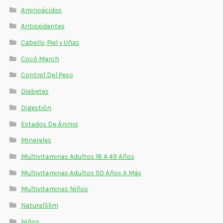
Estados De Ánimo
Aminoácidos
Antioxidantes
Control Del Peso
Cabello, Piel y Uñas
Cocó March
Cocó March
Control Del Peso
Aminoácidos
Diabetes
Salud Visual
Digestión
Multivitaminas Adultos 50 Años A Más
Estados De Ánimo
Minerales
Multivitaminas Niños
Multivitaminas Adultos 18 A 49 Años
Multivitaminas Adultos 50 Años A Más
Multivitaminas Niños
NaturalSlim
Niños