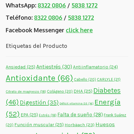
WhatsApp:
8322 0806
/
5838 1272
Teléfono:
8322 0806
/
5838 1272
Facebook Messenger
click here
Etiquetas del Producto
Antiestrés
(30)
Ansiedad
(25)
Antiinflamatorio
(24)
Antioxidante
(66)
CARLYLE
(21)
Cabello
(20)
Diabetes
DHA
(25)
Colágeno
(20)
Citrato de magnesio
(18)
Energía
(46)
Digestión
(35)
Déficit vitamina D3
(16)
(52)
Falta de sueño
(28)
EPA
(25)
Frank Suárez
Estrés
(18)
Huesos
Función muscular
(25)
Horbäach
(23)
(20)