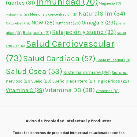
Inmunidad
(70)
fuertes
(31)
Magnesio
(17)
NaturalSlim
(34)
Memoria y concentración
(17)
Melatonina
(16)
NOW
(28)
Omega 3
(29)
Naturebell
(19)
Nutricost
(20)
piel y
Relajación y sueño
(33)
Relajación
(21)
uñas
(19)
Salud
Salud Cardiovascular
articular
(16)
(73)
Salud Cardíaca
(57)
Salud muscular
(18)
Salud Ósea
(53)
Sistema inmune
(26)
Sistema
nervioso
(21)
Sueño placentero
(21)
Triglicéridos
(22)
Sueño
(20)
Vitamina D3
(38)
Vitamina C
(28)
Vitaminas
(17)
Aviso de Propiedad Intelectual y Productos
Todos los derechos de propiedad intelectual relacionados con los